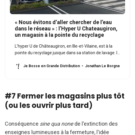
« Nous évitons d’aller chercher de l’eau
dans le réseau » : l’Hyper U Chateaugiron,
un magasin à la pointe du recyclage
L’hyper U de Châteaugiron, en Ille-et-Vilaine, est à la
pointe du recyclage jusque dans sa station de lavage. Il
s’engage aussi sur le volet social via notamment le
label Great Place to work. Propos recueilli par Solenne
Je Bosse en Grande Distribution
Jonathan Le Borgne
Durox.
#7 Fermer les magasins plus tôt
(ou les ouvrir plus tard)
Conséquence
sine qua none
de l'extinction des
enseignes lumineuses à la fermeture, l'idée