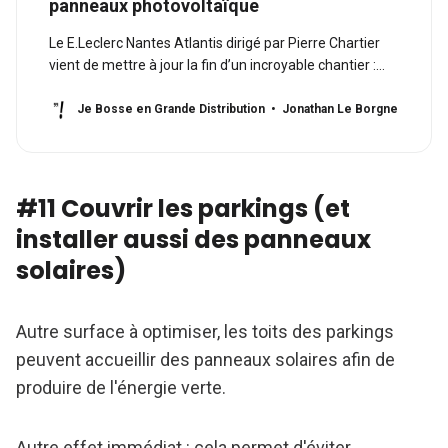
panneaux photovoltaïque
Le E.Leclerc Nantes Atlantis dirigé par Pierre Chartier
vient de mettre à jour la fin d’un incroyable chantier :
celui de recouvrir le toit de son centre commercial
entièrement de panneaux photovoltaïques Un projet
Je Bosse en Grande Distribution
Jonathan Le Borgne
colossal ! Pour afficher son engagement dans la
transition énergétique [https://jebos…
#11 Couvrir les parkings (et
installer aussi des panneaux
solaires)
Autre surface à optimiser, les toits des parkings
peuvent accueillir des panneaux solaires afin de
produire de l'énergie verte.
Autre effet immédiat : cela permet d'éviter