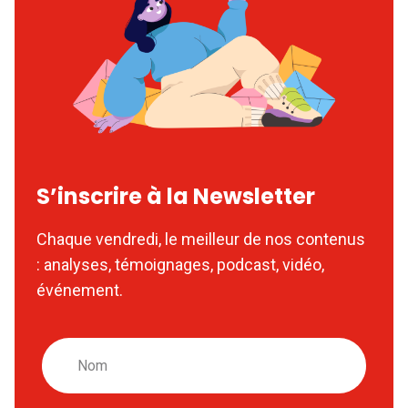
S’inscrire à la Newsletter
Chaque vendredi, le meilleur de nos contenus
: analyses, témoignages, podcast, vidéo,
événement.
Nom