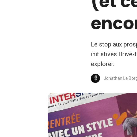
(et c
enco
Le stop aux prosp
initiatives Drive
explorer.
Jonathan Le Bor