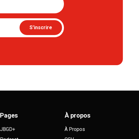
S'inscrire
Pages
À propos
JBGD+
À Propos