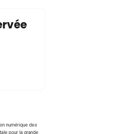
servée
tion numérique des
tale pour la grande