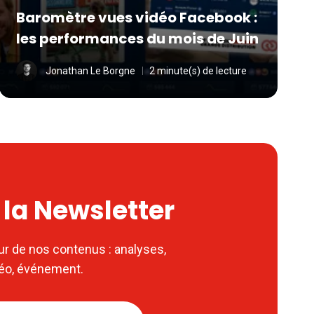
Baromètre vues vidéo Facebook :
les performances du mois de Juin
Jonathan Le Borgne
2 minute(s) de lecture
à la Newsletter
ur de nos contenus : analyses,
déo, événement.