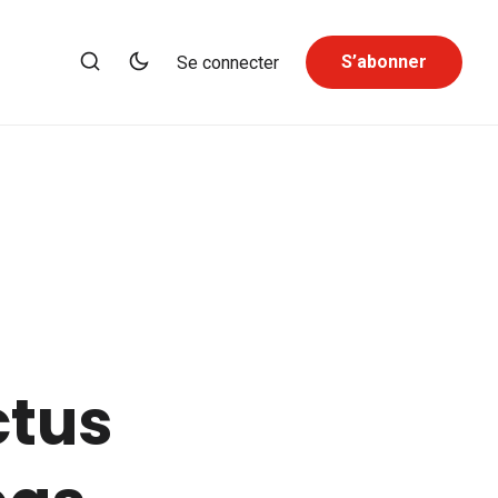
S’abonner
Se connecter
ctus