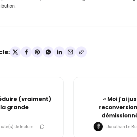
ribution.
cle:
réduire (vraiment)
« Moi j'ai j
 la grande
reconversion,
démissionné
nute(s) de lecture
Jonathan Le Bo