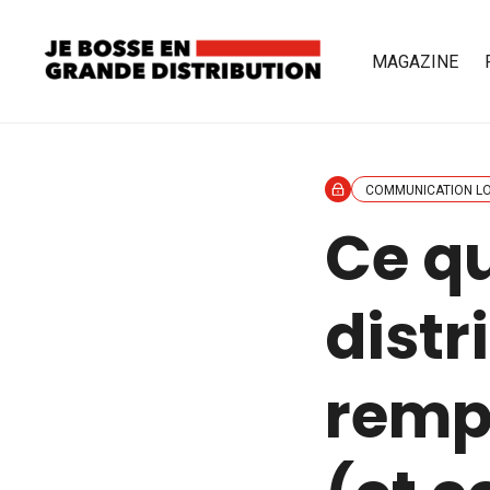
MAGAZINE
COMMUNICATION L
Ce q
distr
remp