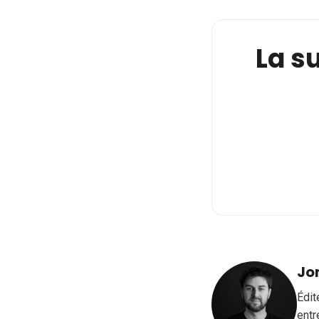
La su
Jo
Édit
entr