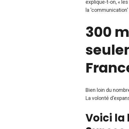
explique-t-on, « l
la 'communication' 
300 m
seule
Franc
Bien loin du nomb
La volonté d'expan
Voici la