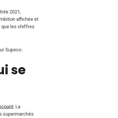
ntrée 2021,
mbition affichée et
r que les chiffres
sur Supeco .
i se
iscount
. La
les supermarchés