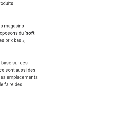
roduits
des magasins
roposons du '
soft
s prix bas »,
n basé sur des
ce sont aussi des
t des emplacements
de faire des