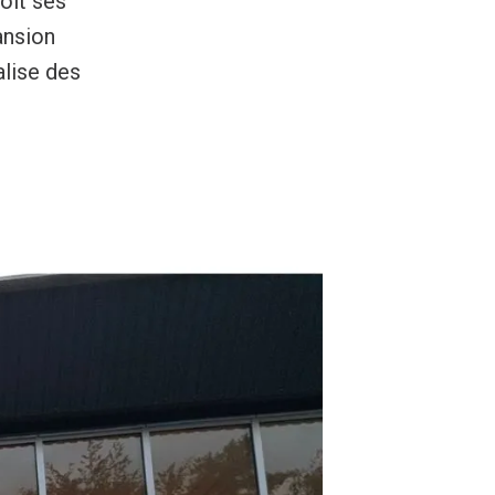
oit ses
ansion
alise des