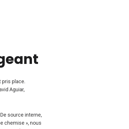
geant
 pris place.
avid Aguiar,
De source interne,
de chemise », nous