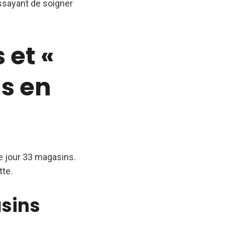
essayant de soigner
 et «
s en
 jour 33 magasins.
tte.
asins