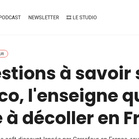
PODCAST
NEWSLETTER
🎞️ LE STUDIO
UR
stions à savoir 
o, l'enseigne q
 à décoller en 