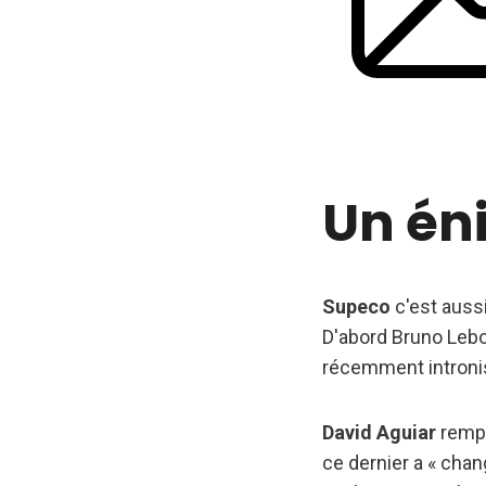
Un én
Supeco
c'est aussi
D'abord Bruno Lebon
récemment intronis
David Aguiar
rempl
ce dernier a « cha