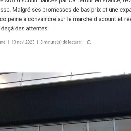
e soft discount lancée par Carrefour en France, rev
aisse. Malgré ses promesses de bas prix et une exp
co peine à convaincre sur le marché discount et ré
deçà des attentes.
gne
13 nov. 2023
3 minute(s) de lecture