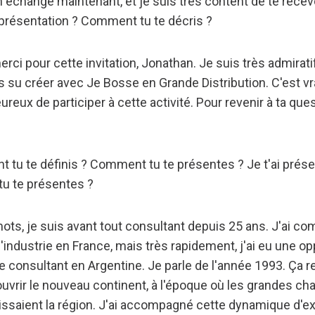
 échange maintenant, et je suis très content de te recev
présentation ? Comment tu te décris ?
rci pour cette invitation, Jonathan. Je suis très admirati
s su créer avec Je Bosse en Grande Distribution. C'est v
eux de participer à cette activité. Pour revenir à ta quest
tu te définis ? Comment tu te présentes ? Je t'ai prés
u te présentes ?
ots, je suis avant tout consultant depuis 25 ans. J'ai 
l'industrie en France, mais très rapidement, j'ai eu une o
e consultant en Argentine. Je parle de l'année 1993. Ça r
ouvrir le nouveau continent, à l'époque où les grandes ch
ssaient la région. J'ai accompagné cette dynamique d'ex