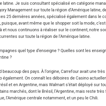
e latine. Je suis consultant spécialisé en catégorie man
gory Management sur toute la région d'Amérique latine, de
ces 25 dernières années, spécialisé également dans le
 puisque, avant même que le shopper soit la mode, c'est-à-
à et nous continuons à réaliser sur le continent, notre so
rrentes sur toute la région de l'Amérique latine.
mpagnes quel type d'enseigne ? Quelles sont les ensei
tine ?
 beaucoup des pays. À l'origine, Carrefour avait une trè
ino également. On connaît les déboires de Casino actuell
résil et en Argentine, mais Walmart s'était déployé sur tout
tains marchés, dont le Brésil, l'Argentine, mais reste très f
ue, l'Amérique centrale notamment, et un peu le Chili.