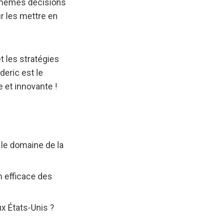
s mêmes décisions
ur les mettre en
t les stratégies
deric est le
e et innovante !
le domaine de la
n efficace des
ux États-Unis ?