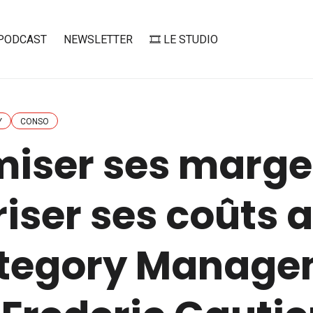
PODCAST
NEWSLETTER
🎞️ LE STUDIO
Y
CONSO
miser ses marge
iser ses coûts 
ategory Manage