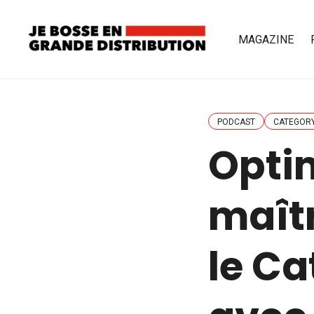
MAGAZINE
PODCAST
CATEGOR
Opti
maîtr
le C