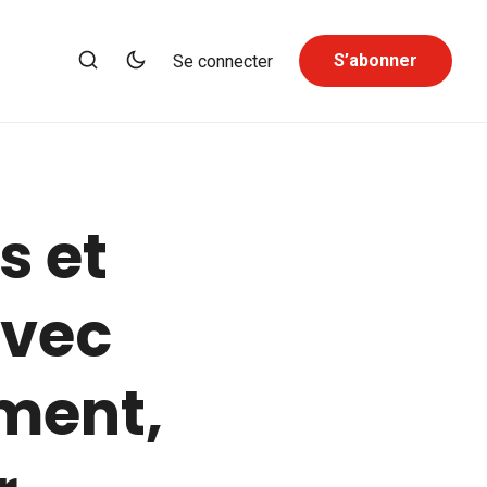
S’abonner
Se connecter
s et
avec
ment,