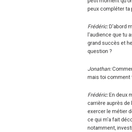
petit moment qu'on
peux compléter ta 
Frédéric:
D'abord me
l'audience que tu a
grand succès et heur
question ?
Jonathan:
Comment 
mais toi comment t
Frédéric:
En deux m
carrière auprès de 
exercer le métier d
ce qui m'a fait déc
notamment, investi