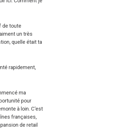
oir ici. Comment je
f de toute
raiment un très
ion, quelle était ta
enté rapidement,
commencé ma
pportunité pour
emonte à loin. C'est
aînes françaises,
pansion de retail