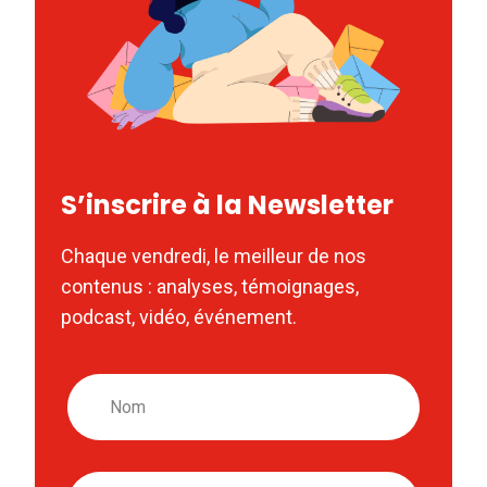
S’inscrire à la Newsletter
Chaque vendredi, le meilleur de nos
contenus : analyses, témoignages,
podcast, vidéo, événement.
Nom
Email