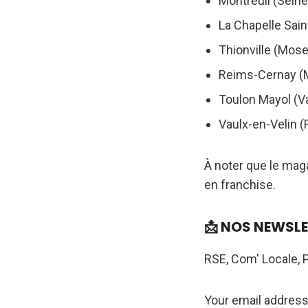
Montreuil (Seine
La Chapelle Sain
Thionville (Mosel
Reims-Cernay (
Toulon Mayol (Va
Vaulx-en-Velin (
À noter que le mag
en franchise.
📩 NOS NEWSL
RSE, Com' Locale, 
Your email addres