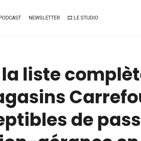
PODCAST
NEWSLETTER
🎞️ LE STUDIO
 la liste complè
agasins Carrefo
ptibles de pass