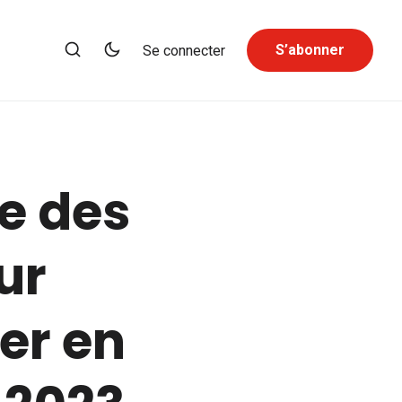
S’abonner
Se connecter
te des
ur
er en