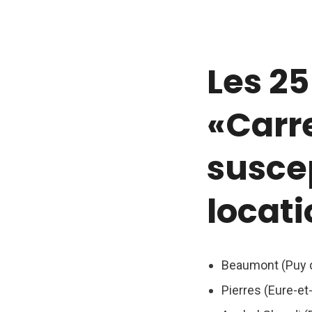
Les 2
«Carr
susce
locat
Beaumont (Puy 
Pierres (Eure-et-