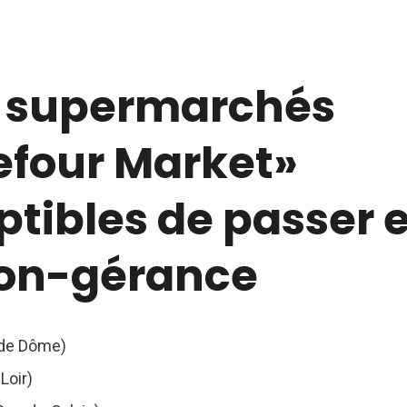
5 supermarchés
efour Market»
ptibles de passer 
ion-gérance
de Dôme)
Loir)