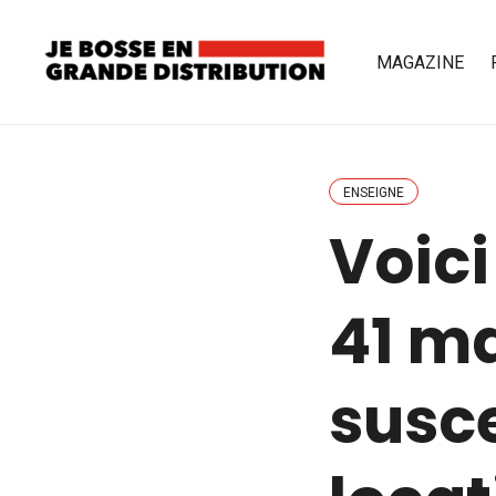
MAGAZINE
ENSEIGNE
Voici
41 m
susce