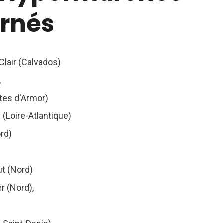
rnés
Clair (Calvados)
,
tes d'Armor)
(Loire-Atlantique)
rd)
t (Nord)
r (Nord),