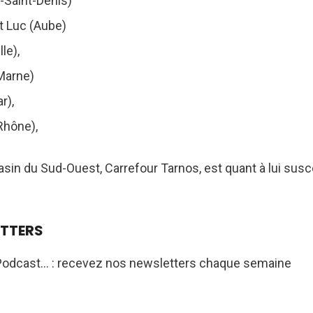
-Saint-Denis)
t Luc (Aube)
le),
Marne)
r),
Rhône),
asin du Sud-Ouest, Carrefour Tarnos, est quant à lui susc
ETTERS
Podcast... : recevez nos newsletters chaque semaine
s