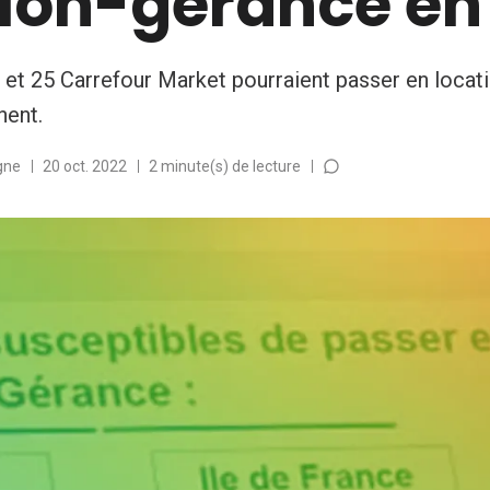
tion-gérance en
et 25 Carrefour Market pourraient passer en locat
nent.
gne
20 oct. 2022
2 minute(s) de lecture