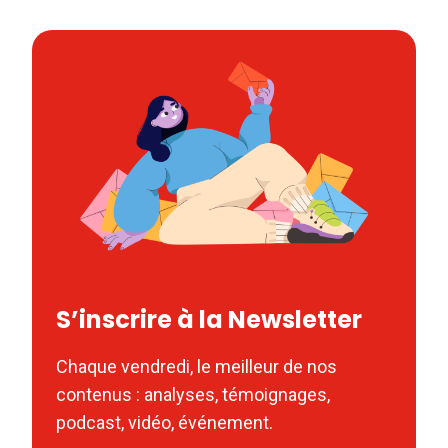
S’inscrire à la Newsletter
Chaque vendredi, le meilleur de nos
contenus : analyses, témoignages,
podcast, vidéo, événement.