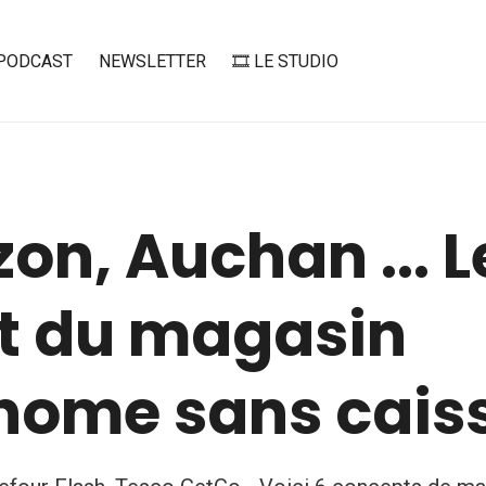
PODCAST
NEWSLETTER
🎞️ LE STUDIO
n, Auchan ... L
t du magasin
nome sans cais