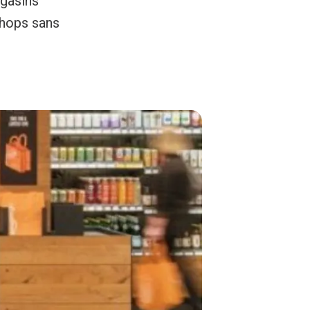
agasins
shops sans