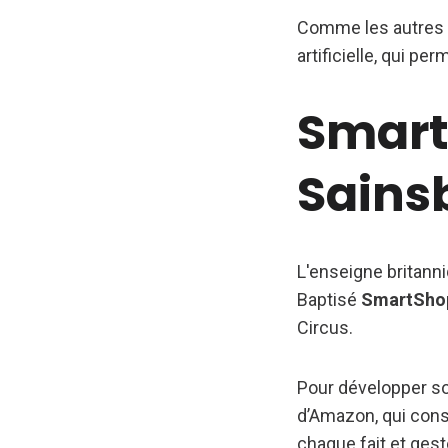
Comme les autres c
artificielle, qui pe
Smart
Sains
L'enseigne britann
Baptisé
SmartShop
Circus.
Pour développer son
d’Amazon, qui consi
chaque fait et gest