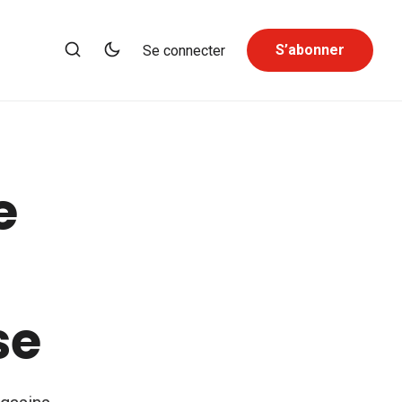
S’abonner
Se connecter
e
se