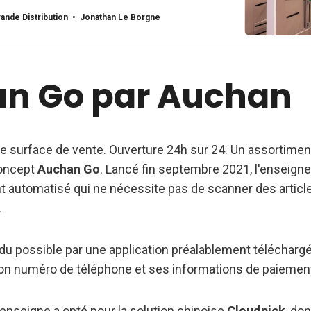
ande distribution discuteraient avec Amazon afin
nne en charge l&#8217;installation de leur
ande Distribution
Jonathan Le Borgne
end les magasins auton…
n Go par Auchan
e surface de vente. Ouverture 24h sur 24. Un assortimen
concept
Auchan Go
. Lancé fin septembre 2021, l'enseign
t automatisé qui ne nécessite pas de scanner des artic
.
u possible par une application préalablement téléchargée
son numéro de téléphone et ses informations de paiemen
'enseigne a opté pour la solution chinoise
Cloudpick
, do