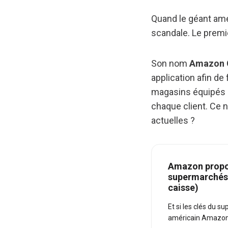
Quand le géant am
scandale. Le premi
Son nom
Amazon 
application afin de
magasins équipés d
chaque client. Ce 
actuelles ?
Amazon propos
supermarchés 
caisse)
Et si les clés du 
américain Amazon.