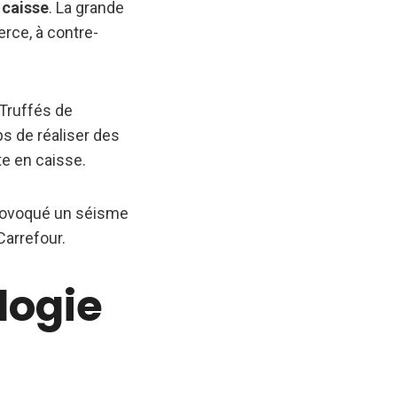
 caisse
. La grande
rce, à contre-
Truffés de
s de réaliser des
te en caisse.
 provoqué un séisme
Carrefour.
logie