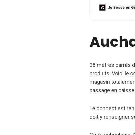
enseignes de la gr
que ce dernier pre
Je Bosse en Gr
technologie qui r
Aucha
38 mètres carrés d
produits. Voici le 
magasin totalemen
passage en caisse
Le concept est rend
doit y renseigner 
Côté technologie, l