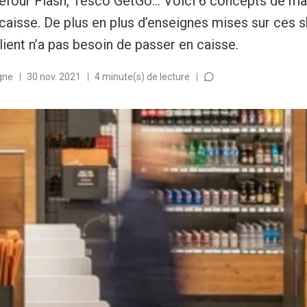
four Flash, Tesco GetGo... Voici 6 concepts de m
aisse. De plus en plus d’enseignes mises sur ces 
ient n’a pas besoin de passer en caisse.
gne
30 nov. 2021
4 minute(s) de lecture