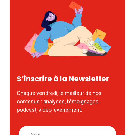
S’inscrire à la Newsletter
Chaque vendredi, le meilleur de nos
contenus : analyses, témoignages,
podcast, vidéo, événement.
Nom