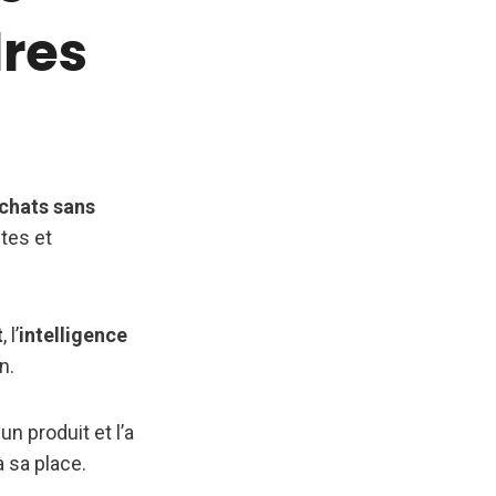
dres
chats sans
tes et
t
, l’
intelligence
n.
n produit et l’a
à sa place.