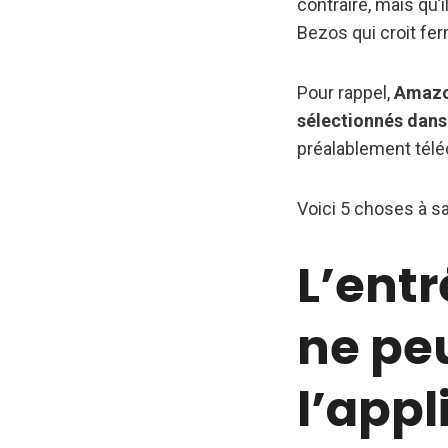
contraire, mais qu’i
Bezos qui croit fe
Pour rappel,
Amazon
sélectionnés dans 
préalablement télé
Voici 5 choses à s
L’ent
ne peu
l’appl