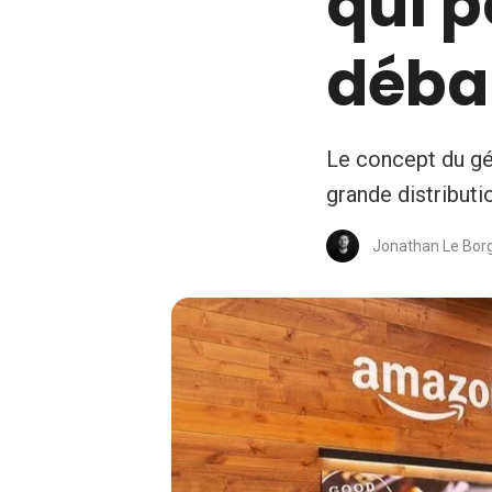
qui p
déba
Le concept du gé
grande distribut
Jonathan Le Bor