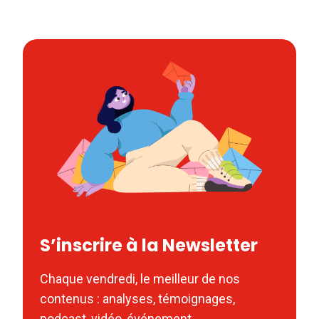
S’inscrire à la Newsletter
Chaque vendredi, le meilleur de nos
contenus : analyses, témoignages,
podcast, vidéo, événement.