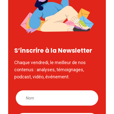
S’inscrire à la Newsletter
Chaque vendredi, le meilleur de nos
contenus : analyses, témoignages,
podcast, vidéo, événement.
Nom