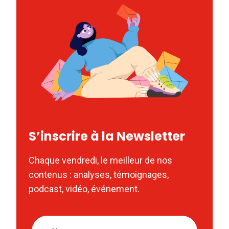
S’inscrire à la Newsletter
Chaque vendredi, le meilleur de nos
contenus : analyses, témoignages,
podcast, vidéo, événement.
Nom