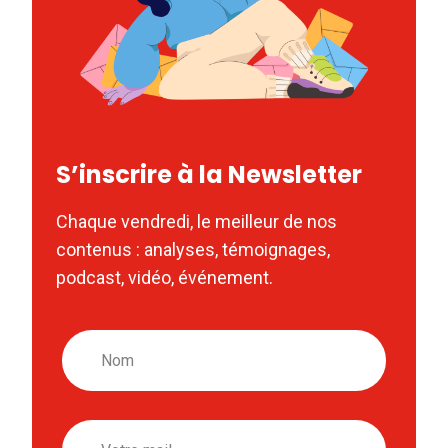
S’inscrire à la Newsletter
Chaque vendredi, le meilleur de nos
contenus : analyses, témoignages,
podcast, vidéo, événement.
Nom
Email