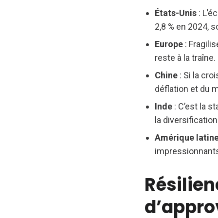
États-Unis
: L’é
2,8 % en 2024, s
Europe
: Fragili
reste à la traîn
Chine
: Si la cr
déflation et du 
Inde
: C’est la s
la diversificati
Amérique latine
impressionnants,
Résilie
d’appro