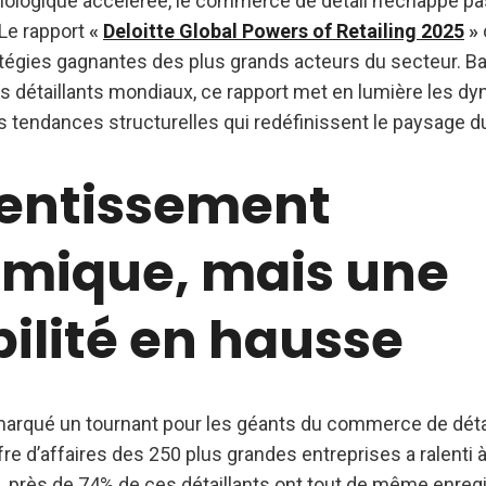
ologique accélérée, le commerce de détail n’échappe pa
Le rapport
«
Deloitte Global Powers of Retailing 2025
»
tégies gagnantes des plus grands acteurs du secteur. Ba
s détaillants mondiaux, ce rapport met en lumière les d
 tendances structurelles qui redéfinissent le paysage du 
lentissement
mique, mais une
ilité en hausse
marqué un tournant pour les géants du commerce de détail
re d’affaires des 250 plus grandes entreprises a ralenti à
, près de 74% de ces détaillants ont tout de même enreg