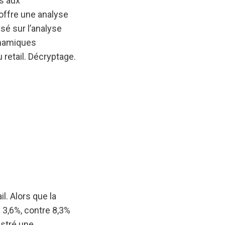
s aux
offre une analyse
sé sur l’analyse
ynamiques
retail. Décryptage.
. Alors que la
 3,6%, contre 8,3%
istré une