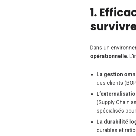
1. Effic
survivr
Dans un environneme
opérationnelle
. L’
La gestion omn
des clients (BOPI
L’externalisati
(Supply Chain as
spécialisés pour
La durabilité lo
durables et rati