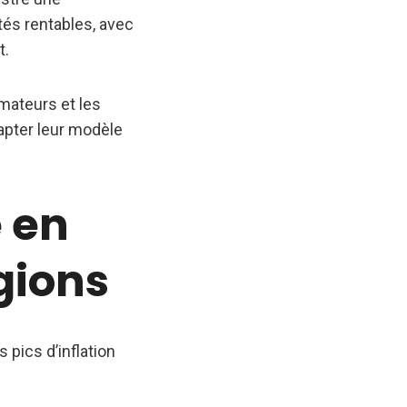
tés rentables, avec
t.
mateurs et les
apter leur modèle
 en
gions
 pics d’inflation