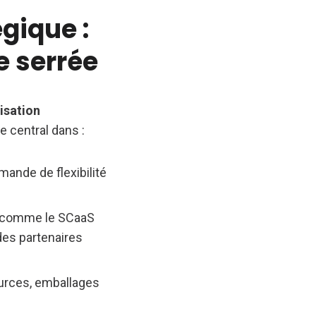
égique :
 serrée
isation
le central dans :
mande de flexibilité
s comme le SCaaS
des partenaires
ources, emballages