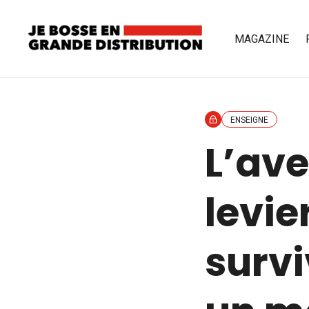
MAGAZINE
ENSEIGNE
L’ave
levie
survi