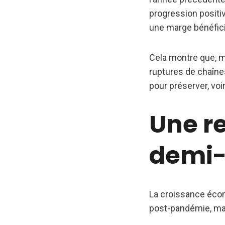
progression positiv
une marge bénéfici
Cela montre que, m
ruptures de chaîne
pour préserver, voir
Une r
demi-t
La croissance écono
post-pandémie, mai