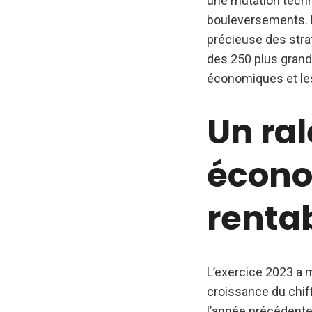
une mutation techn
bouleversements. 
précieuse des stra
des 250 plus grand
économiques et les
Un ra
écono
rentab
L’exercice 2023 a 
croissance du chiff
l’année précédente