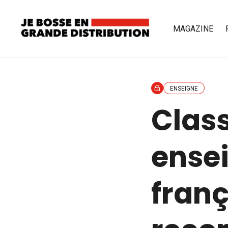
MAGAZINE
ENSEIGNE
Clas
ensei
franç