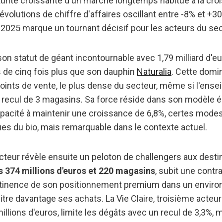
urité croissante d'un marché longtemps habitué à la cro
évolutions de chiffre d'affaires oscillant entre -8% et +3
 2025 marque un tournant décisif pour les acteurs du sec
on statut de géant incontournable avec 1,79 milliard d'eu
ès de cinq fois plus que son dauphin
Naturalia
. Cette domi
oints de vente, le plus dense du secteur, même si l'ense
r recul de 3 magasins. Sa force réside dans son modèle
 capacité à maintenir une croissance de 6,8%, certes mod
ues du bio, mais remarquable dans le contexte actuel.
cteur révèle ensuite un peloton de challengers aux desti
s 374 millions d'euros et 220 magasins
, subit une contr
ertinence de son positionnement premium dans un enviro
re davantage ses achats. La Vie Claire, troisième acteur
llions d'euros, limite les dégâts avec un recul de 3,3%, 