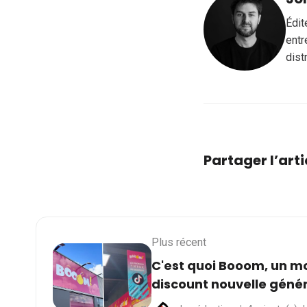
Édit
entr
dist
Partager l’arti
Plus récent
C'est quoi Booom, un 
discount nouvelle géné