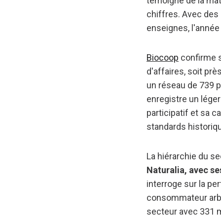
témoigne de la mat
chiffres. Avec des 
enseignes, l'année
Biocoop
confirme s
d'affaires, soit pr
un réseau de 739 p
enregistre un lége
participatif et sa
standards historiq
La hiérarchie du se
Naturalia, avec se
interroge sur la p
consommateur arbit
secteur avec 331 mi