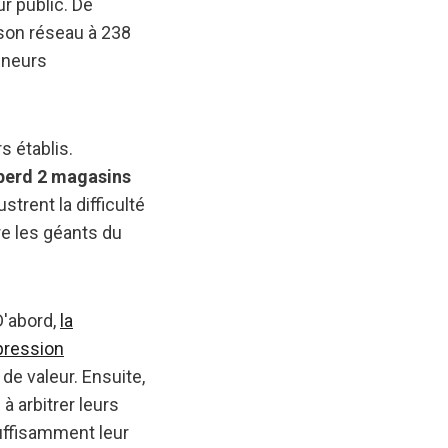
ur public. De
 son réseau à 238
eneurs
s établis.
 perd 2 magasins
strent la difficulté
re les géants du
D'abord,
la
 pression
 de valeur. Ensuite,
à arbitrer leurs
uffisamment leur