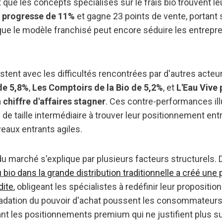
 que les concepts spécialisés sur le frais bio trouvent le
 progresse de 11%
et gagne 23 points de vente, portant
ue le modèle franchisé peut encore séduire les entrepr
ent avec les difficultés rencontrées par d'autres acteur
de 5,8%
,
Les Comptoirs de la Bio de 5,2%
, et
L'Eau Vive
 chiffre d'affaires stagner
. Ces contre-performances illu
de taille intermédiaire à trouver leur positionnement ent
eaux entrants agiles.
du marché s'explique par plusieurs facteurs structurels. 
bio dans la grande distribution traditionnelle a créé une
dite
, obligeant les spécialistes à redéfinir leur proposition
égradation du pouvoir d'achat poussent les consommateurs 
nt les positionnements premium qui ne justifient plus s