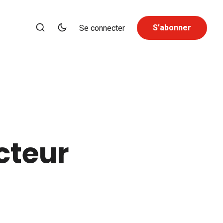
S’abonner
Se connecter
cteur