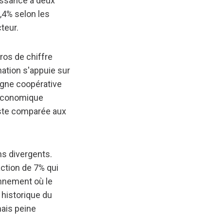
issance à deux
0,4% selon les
teur.
ros de chiffre
nation s'appuie sur
igne coopérative
 économique
este comparée aux
ns divergents.
action de 7% qui
nnement où le
 historique du
mais peine