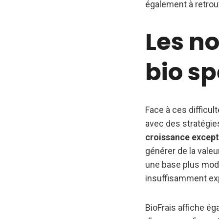
également à retro
Les n
bio sp
Face à ces difficult
avec des stratégie
croissance except
générer de la vale
une base plus mode
insuffisamment exp
BioFrais affiche é