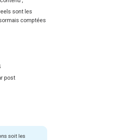
 contenu ;
reels sont les
désormais comptées
4
ar post
ns soit les