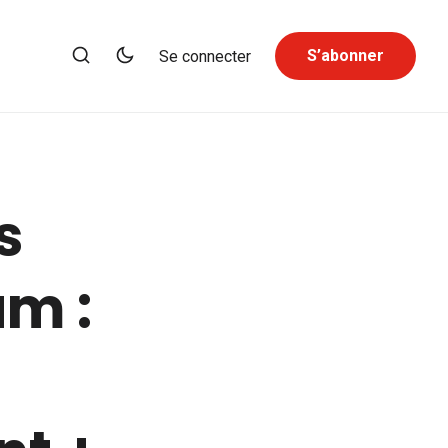
S’abonner
Se connecter
s
am :