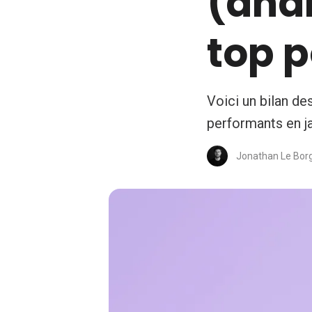
(ana
top p
Voici un bilan d
performants en j
Jonathan Le Bor