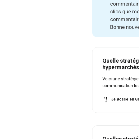
commentaires
clics que m
commentaires
Bonne nouvel
Quelle stratég
hypermarchés
Voici une stratégi
communication loca
Je Bosse en Gr
Quelles strat