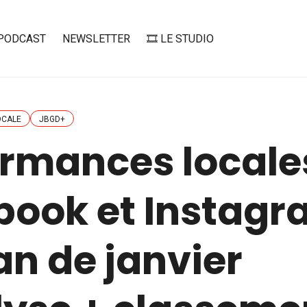
PODCAST
NEWSLETTER
🎞️ LE STUDIO
OCALE
JBGD+
ormances locale
ook et Instagr
lan de janvier