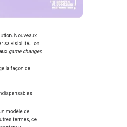
ibution. Nouveaux
a visibilité... on
eaux
game changer
.
ge la façon de
 indispensables
d'un modèle de
autres termes, ce