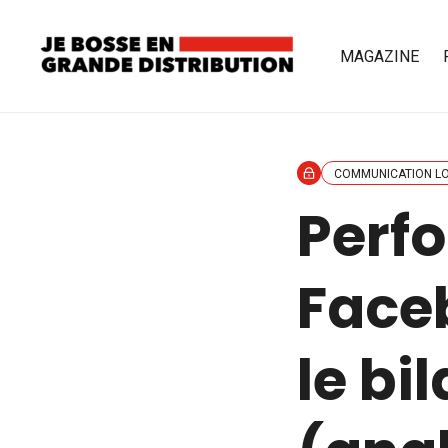
MAGAZINE
COMMUNICATION L
Perf
Faceb
le bi