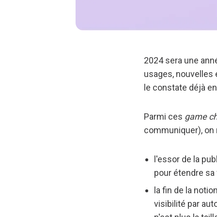
2024 sera une anné
usages, nouvelles 
le constate déjà e
Parmi ces
game c
communiquer), on r
l'essor de la pu
pour étendre sa vi
la fin de la not
visibilité par a