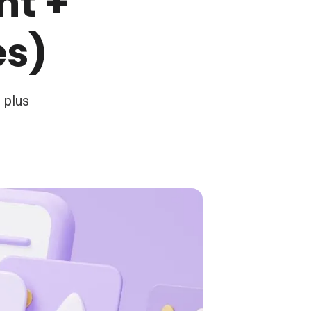
nt +
és)
 plus