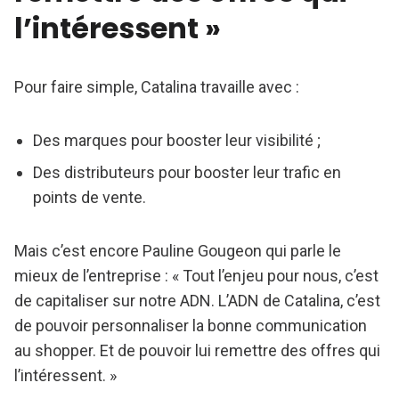
ProspectusPanorama des communications réalisées
l’intéressent »
par les points de vente pour annoncer et promouvoir la
fin du prospectus papier.Comment les magasins
valorisent les producteurs locauxPlus de 50 idées de
Pour faire simple, Catalina travaille avec :
mises en avant pour parler d’un sujet porteur sur les
réseaux sociaux : Portraits • Services • Reportages
vidéos
Des marques pour booster leur visibilité ;
Des distributeurs pour booster leur trafic en
points de vente.
Mais c’est encore Pauline Gougeon qui parle le
mieux de l’entreprise : « Tout l’enjeu pour nous, c’est
de capitaliser sur notre ADN. L’ADN de Catalina, c’est
de pouvoir personnaliser la bonne communication
au shopper. Et de pouvoir lui remettre des offres qui
l’intéressent. »