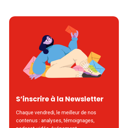
S’inscrire à la Newsletter
Chaque vendredi, le meilleur de nos
contenus : analyses, témoignages,