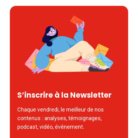
S’inscrire à la Newsletter
Chaque vendredi, le meilleur de nos
contenus : analyses, témoignages,
podcast, vidéo, événement.