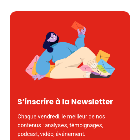
S’inscrire à la Newsletter
Chaque vendredi, le meilleur de nos
contenus : analyses, témoignages,
podcast, vidéo, événement.