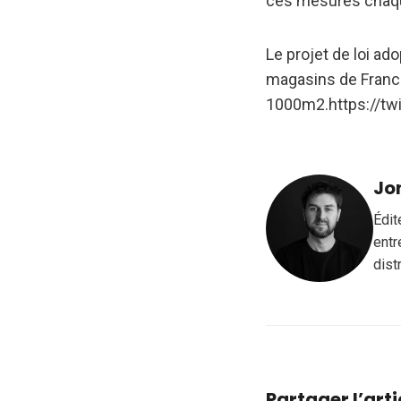
ces mesures chaqu
Le projet de loi ado
magasins de Franc
1000m2.https://tw
Jo
Édit
entr
dist
Partager l’arti