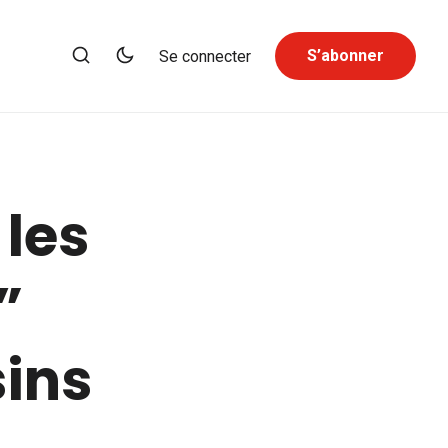
S’abonner
Se connecter
 les
”
ins