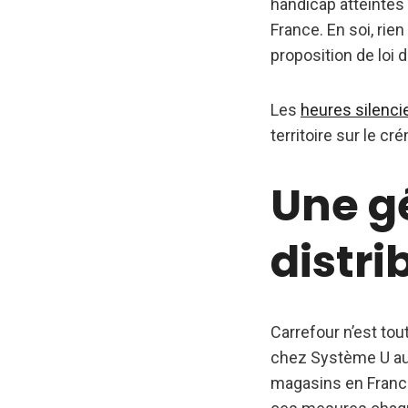
handicap atteintes
France. En soi, rie
proposition de loi d
Les
heures silenc
territoire sur le c
Une g
distri
Carrefour n’est tou
chez Système U au s
magasins en France