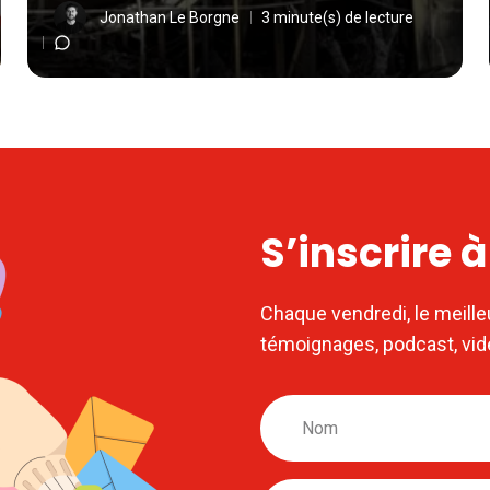
Jonathan Le Borgne
3 minute(s) de lecture
S’inscrire 
Chaque vendredi, le meille
témoignages, podcast, vi
Nom