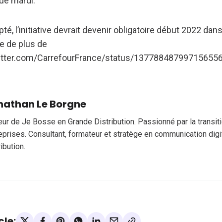
e mardi.
pté, l’initiative devrait devenir obligatoire début 2022 dan
e de plus de
itter.com/CarrefourFrance/status/13778848799715655
nathan Le Borgne
eur de Je Bosse en Grande Distribution. Passionné par la transi
eprises. Consultant, formateur et stratège en communication digi
ribution.
cle: