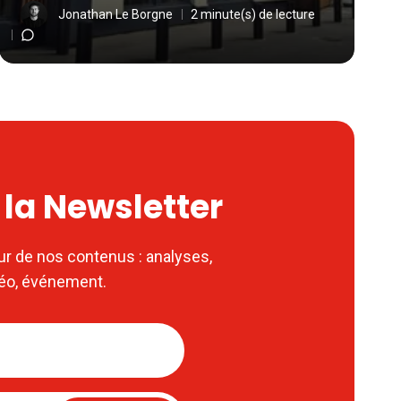
Jonathan Le Borgne
2 minute(s) de lecture
à la Newsletter
ur de nos contenus : analyses,
déo, événement.