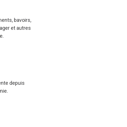
ments, bavoirs,
nager et autres
e.
ente depuis
nie.