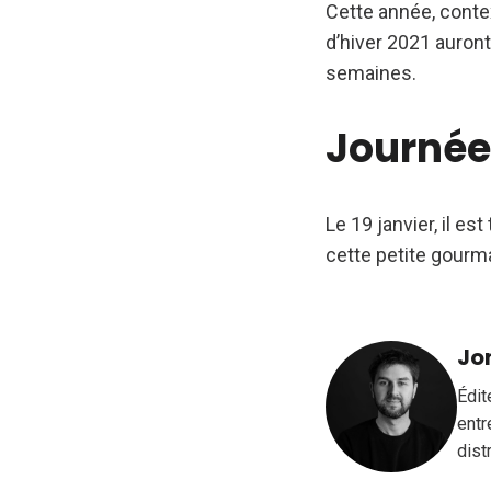
Cette année, contex
d’hiver 2021 auront
semaines.
Journée
Le 19 janvier, il e
cette petite gourm
Jo
Édit
entr
dist