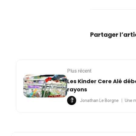
Partager l’arti
Plus récent
Les Kinder Cere Alé déb
rayons
Jonathan Le Borgne
Une m