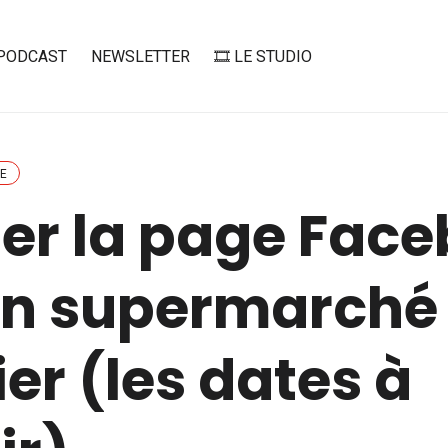
PODCAST
NEWSLETTER
🎞️ LE STUDIO
E
er la page Fac
on supermarché
er (les dates à