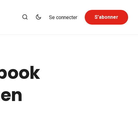
S’abonner
Se connecter
ebook
 en