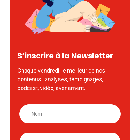
S’inscrire à la Newsletter
Chaque vendredi, le meilleur de nos
contenus : analyses, témoignages,
podcast, vidéo, événement.
Nom
Email