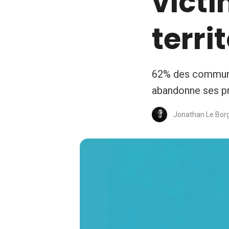
victi
terri
62% des communes
abandonne ses p
Jonathan Le Bor