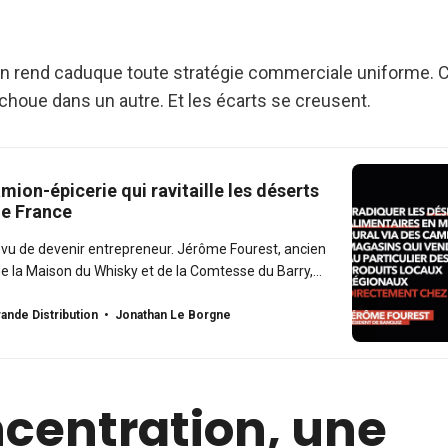
n rend caduque toute stratégie commerciale uniforme. C
échoue dans un autre. Et les écarts se creusent.
amion-épicerie qui ravitaille les déserts
de France
prévu de devenir entrepreneur. Jérôme Fourest, ancien
de la Maison du Whisky et de la Comtesse du Barry,
eprendre Banquiz en 2022 à la suite d’un coaching qui
ire. « Elle m’a dit, vous êtes fait
ande Distribution
Jonathan Le Borgne
ncentration, une