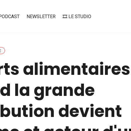
PODCAST
NEWSLETTER
🎞️ LE STUDIO
E
ts alimentaires 
d la grande
ibution devient