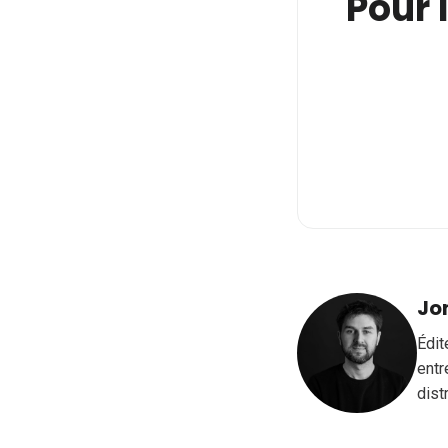
Pour l
Jo
Édit
entr
dist