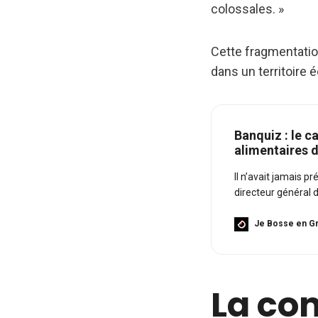
colossales. »
Cette fragmentatio
dans un territoire 
Banquiz : le c
alimentaires 
Il n’avait jamais 
directeur général 
s’est retrouvé à r
a changé sa trajecto
Je Bosse en Gr
La co