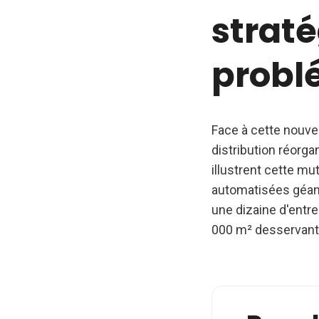
strat
probl
Face à cette nouve
distribution réorga
illustrent cette m
automatisées géant
une dizaine d'entr
000 m² desservant