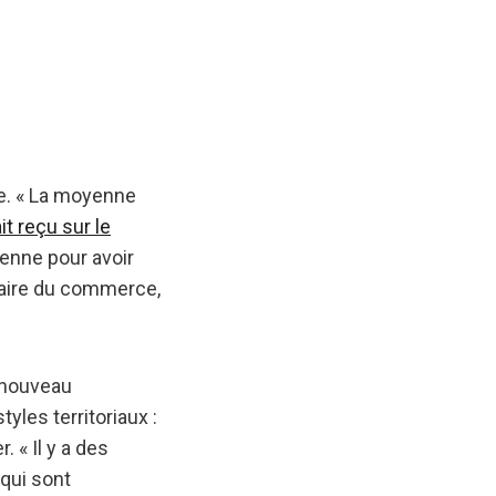
xe. « La moyenne
t reçu sur le
yenne pour avoir
 faire du commerce,
 nouveau
yles territoriaux :
 « Il y a des
 qui sont