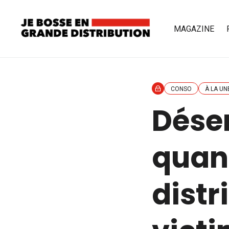
MAGAZINE
CONSO
À LA UN
Déser
quan
distr