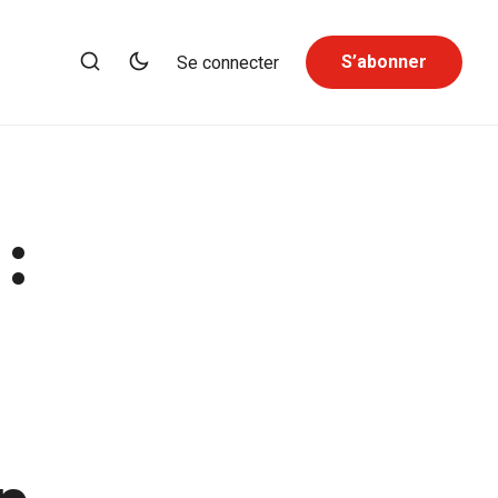
S’abonner
Se connecter
: