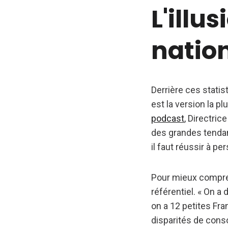
L'illu
natio
Derrière ces stati
est la version la 
podcast
, Directri
des grandes tendan
il faut réussir à pe
Pour mieux compr
référentiel. « On a
on a 12 petites Fra
disparités de cons