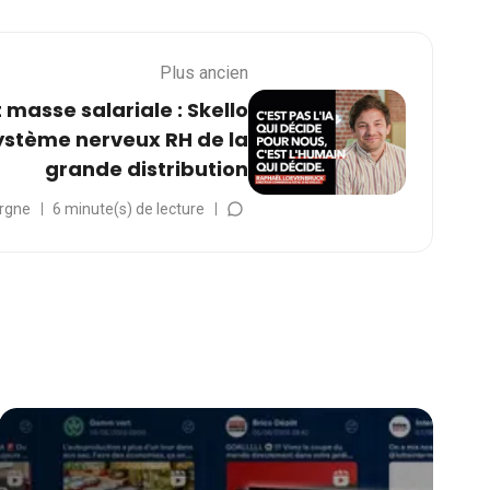
Plus ancien
t masse salariale : Skello
système nerveux RH de la
grande distribution
rgne
6 minute(s) de lecture