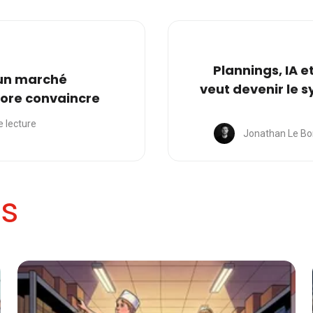
Plannings, IA e
 un marché
veut devenir le 
core convaincre
e lecture
Jonathan Le Bo
es