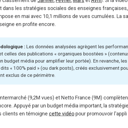
 le classement de
Janvier
,
Février
,
Mars
et
Avril
). Si la vid
 dans les stratégies sociales des enseignes françaises,
impose en mai avec 10,1 millions de vues cumulées. La s
nseigne en profite encore.
ologique : 
Les données analysées agrègent les performa
t celles des publications « organiques boostées » (contenu
un budget média pour amplifier leur portée). En revanche, le
s dits « 100% paid » (ou dark posts), créés exclusivement pou
nt exclus de ce périmètre.
, Intermarché (9,2M vues) et Netto France (9M) complète
ncore. Appuyé par un budget média important, la stratégie
s clients en témoigne
cette vidéo
pour promouvoir l'appli 