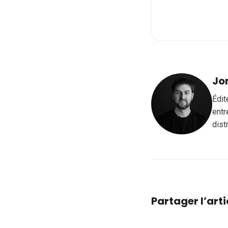
Jo
Édit
entr
dist
Partager l’arti