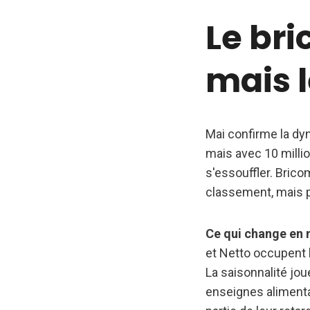
Le bri
mais l
Mai confirme la dyn
mais avec 10 milli
s'essouffler. Brico
classement, mais p
Ce qui change en ma
et Netto occupent l
La saisonnalité jou
enseignes alimentai