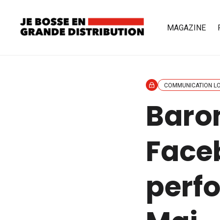
MAGAZINE
COMMUNICATION L
Baro
Faceb
perf