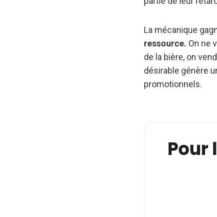
partie de leur retar
La mécanique gagn
ressource.
On ne v
de la bière, on ven
désirable génère
promotionnels.
Pour l