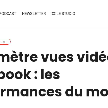
PODCAST
NEWSLETTER
🎞️ LE STUDIO
OCALE
mètre vues vidé
ook : les
ormances du mo