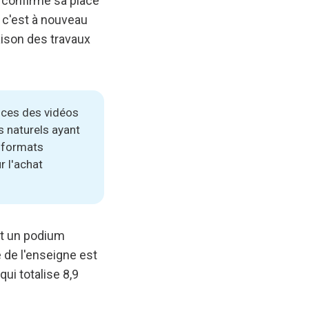
éo confirme sa place
 c'est à nouveau
aison des travaux
nces des vidéos
s naturels ayant
s formats
r l'achat
nt un podium
 de l'enseigne est
qui totalise 8,9