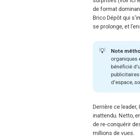
surprises (voir ici
de format dominant
Brico Dépôt qui s'
se prolonge, et l'e
💡
Note méthod
organiques e
bénéficié d'
publicitaire
d'espace, so
Derrière ce leader
inattendu. Netto, e
de re-conquérir de
millions de vues.