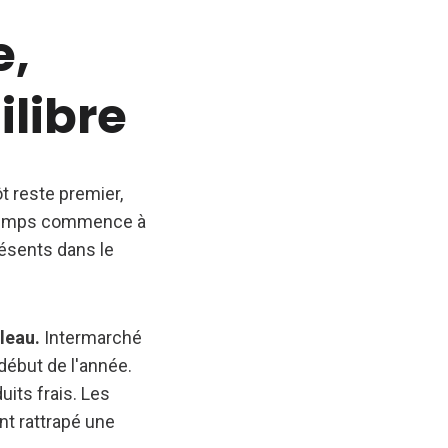
e,
ilibre
ôt reste premier,
rintemps commence à
résents dans le
bleau.
Intermarché
début de l'année.
uits frais. Les
nt rattrapé une