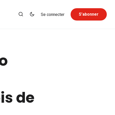
S’abonner
Se connecter
o
is de