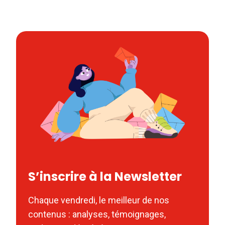
S’inscrire à la Newsletter
Chaque vendredi, le meilleur de nos
contenus : analyses, témoignages,