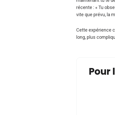
maintenant tu te dé
récente : « Tu obser
vite que prévu, la ma
Cette expérience co
long, plus compliqu
Pour l