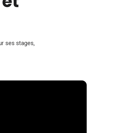
 et
ur ses stages,