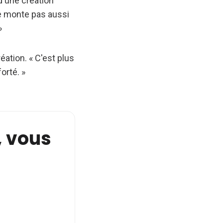
d'une création
 ne monte pas aussi
»
éation. « C'est plus
orté. »
e, vous