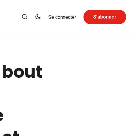
S’abonner
Se connecter
 bout
e