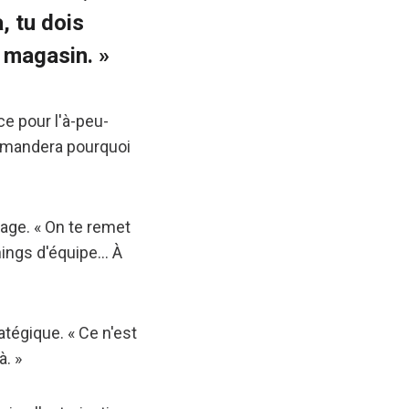
, tu dois
n magasin. »
ce pour l'à-peu-
demandera pourquoi
sage. « On te remet
nnings d'équipe… À
atégique. « Ce n'est
à. »