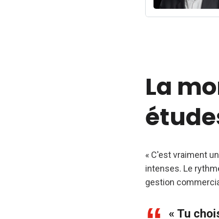
La mon
études
« C'est vraiment u
intenses. Le rythm
gestion commercial
« Tu choi