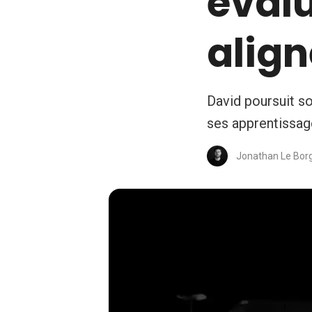
évalu
alig
David poursuit so
ses apprentissage
Jonathan Le Bor