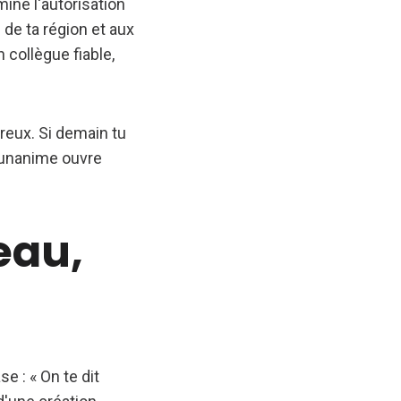
mine l'autorisation
 de ta région et aux
 collègue fiable,
creux. Si demain tu
on unanime ouvre
eau,
e : « On te dit