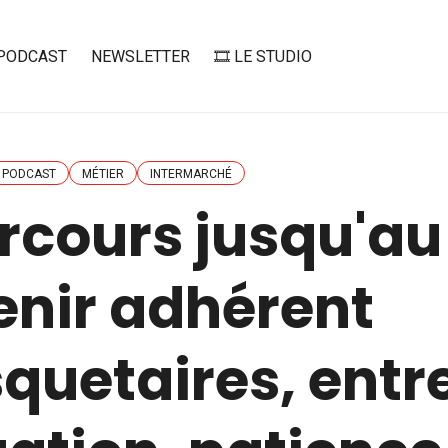
PODCAST
NEWSLETTER
🎞️ LE STUDIO
PODCAST
MÉTIER
INTERMARCHÉ
rcours jusqu'au
enir adhérent
quetaires, entr