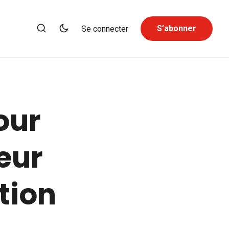
S’abonner
Se connecter
our
eur
tion