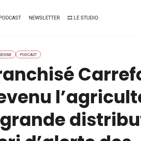
PODCAST
NEWSLETTER
🎞️ LE STUDIO
SEIGNE
PODCAST
franchisé Carref
evenu l’agricult
 grande distribu