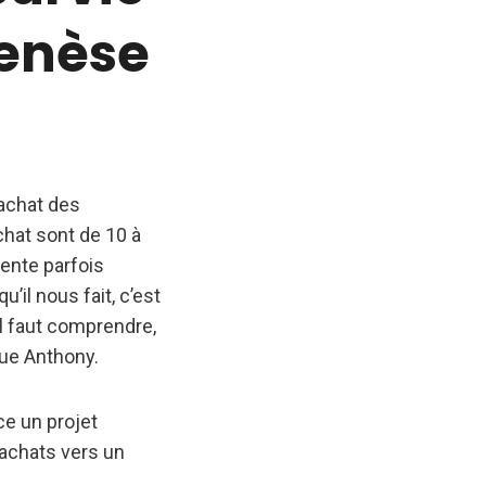
genèse
’achat des
hat sont de 10 à
vente parfois
il nous fait, c’est
’il faut comprendre,
que Anthony.
ce un projet
s achats vers un