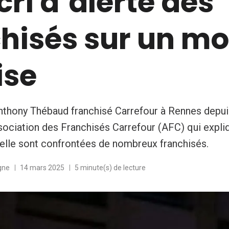
 cri d’alerte des
hisés sur un m
ise
nthony Thébaud franchisé Carrefour à Rennes depui
sociation des Franchisés Carrefour (AFC) qui expli
uelle sont confrontées de nombreux franchisés.
gne
14 mars 2025
5 minute(s) de lecture