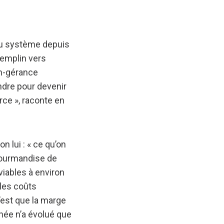
 du système depuis
remplin vers
on-gérance
ndre pour devenir
rce », raconte en
 lui : « ce qu’on
gourmandise de
viables à environ
 les coûts
c’est que la marge
née n’a évolué que