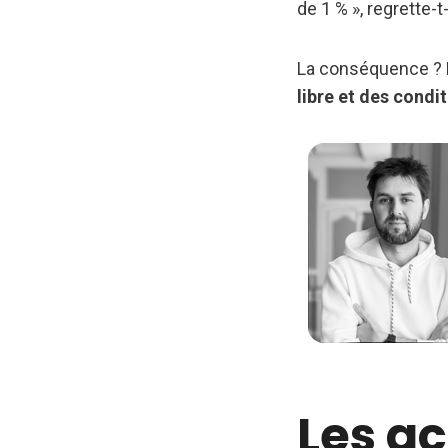
de 1 % », regrette-t-i
La conséquence ?
libre et des condit
Les ac