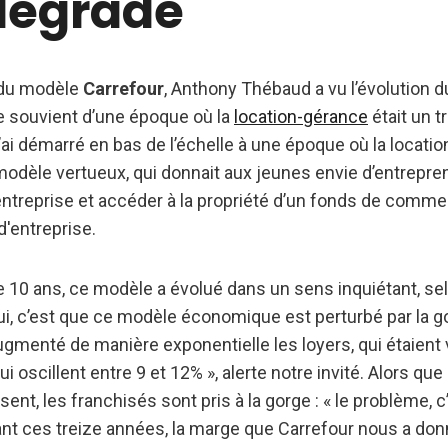
 dégradé
 du modèle
Carrefour
, Anthony Thébaud a vu l’évolution
se souvient d’une époque où la
location-gérance
était un t
j’ai démarré en bas de l’échelle à une époque où la locati
 modèle vertueux, qui donnait aux jeunes envie d’entrepre
entreprise et accéder à la propriété d’un fonds de comme
d'entreprise.
 10 ans, ce modèle a évolué dans un sens inquiétant, selon
i, c’est que ce modèle économique est perturbé par la 
augmenté de manière exponentielle les loyers, qui étaient 
ui oscillent entre 9 et 12% », alerte notre invité. Alors que
sent, les franchisés sont pris à la gorge : « le problème, 
dant ces treize années, la marge que Carrefour nous a don