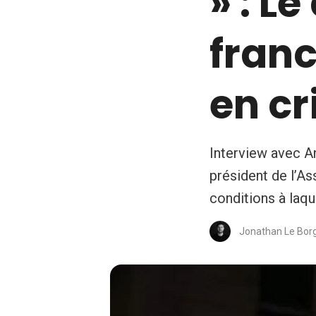
» : Le
franc
en cr
Interview avec A
président de l’As
conditions à laq
Jonathan Le Bor