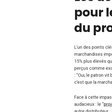
pour l
du pro
L’un des points cl
marchandises impos
15% plus élevés que
perçus comme excess
: “Oui, le patron vi
c’est que la marcha
Face à cette impass
audacieux : le “
proj
autre distributeur.