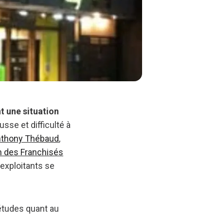
t une situation
usse et difficulté à
thony Thébaud
,
n des Franchisés
 exploitants se
iétudes quant au