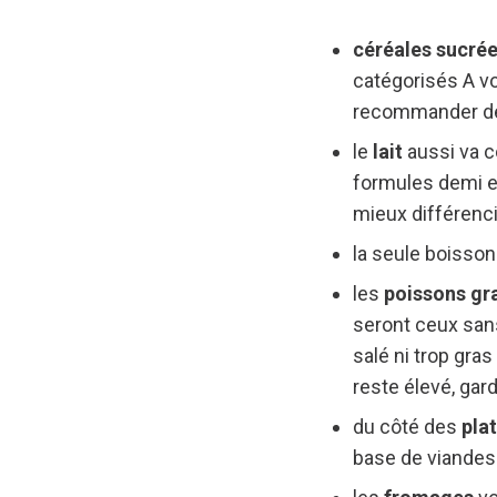
céréales sucré
catégorisés A von
recommander des
le
lait
aussi va co
formules demi et
mieux différencie
la seule boisson
les
poissons gr
seront ceux sans
salé ni trop gras
reste élevé, gard
du côté des
pla
base de viandes 