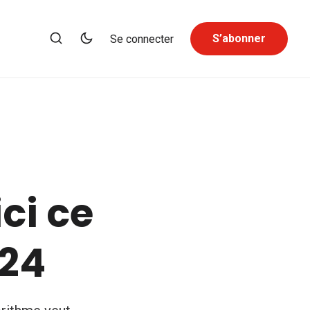
S’abonner
Se connecter
ici ce
024