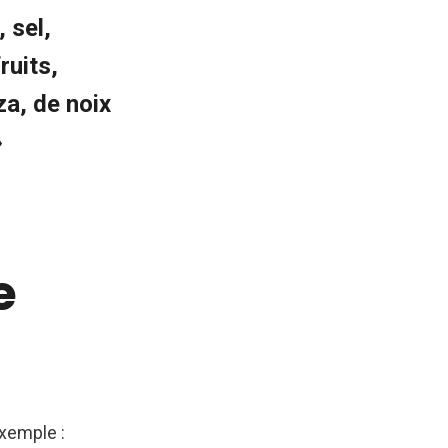
 sel,
ruits,
za, de noix
»
e
exemple :