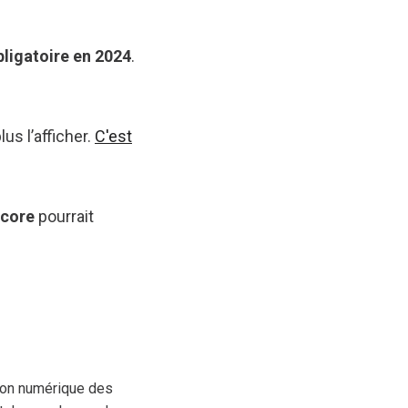
bligatoire en 2024
.
us l’afficher.
C'est
Score
pourrait
tion numérique des