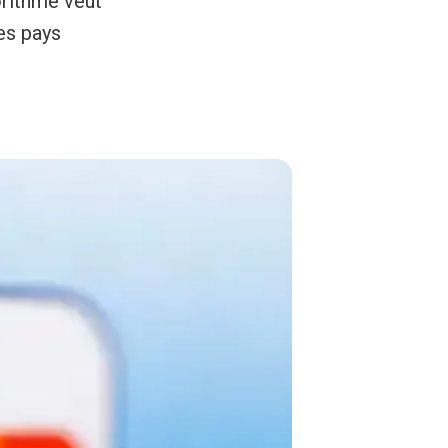
gorithme veut
es pays