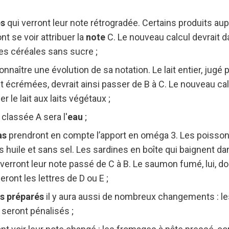
es
qui verront leur note rétrogradée. Certains produits au
t se voir attribuer la
note
C. Le nouveau calcul devrait 
 céréales sans sucre ;
nnaître une évolution de sa notation. Le lait entier, jugé
 écrémées, devrait ainsi passer de B à C. Le nouveau cal
r le lait aux laits végétaux ;
 classée A sera l'
eau
;
as
prendront en compte l’apport en oméga 3. Les poisson
 huile et sans sel. Les sardines en boîte qui baignent dan
 verront leur note passé de C à B. Le saumon fumé, lui, don
eront les lettres de D ou E ;
ts préparés
il y aura aussi de nombreux changements : le
seront pénalisés ;