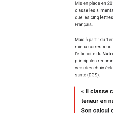
Mis en place en 20
classe les aliments 
que les cinq lettr
Français.
Mais à partir du 1er
mieux correspondre
l'efficacité du
Nutr
principales recom
vers des choix éclai
santé (DGS).
« Il classe
teneur en nu
Son calcul 