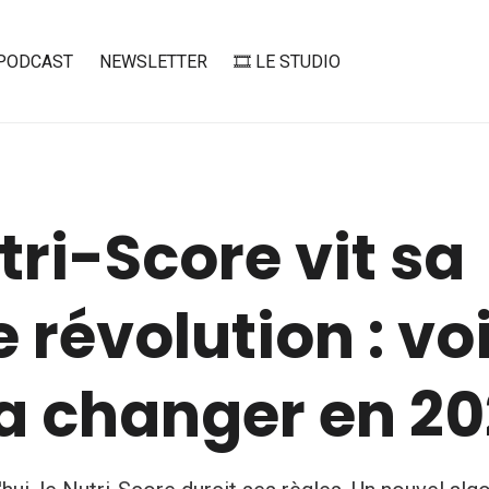
PODCAST
NEWSLETTER
🎞️ LE STUDIO
tri-Score vit sa
e révolution : vo
va changer en 2