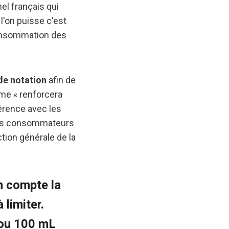
el français qui
 l'on puisse c'est
 consommation des
de notation
afin de
me « renforcera
érence avec les
les consommateurs
ction générale de la
n compte la
 limiter.
g ou 100 mL