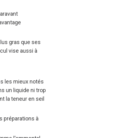
paravant
davantage
 plus gras que ses
cul vise aussi à
s les mieux notés
s un liquide ni trop
t la teneur en seil
s préparations à