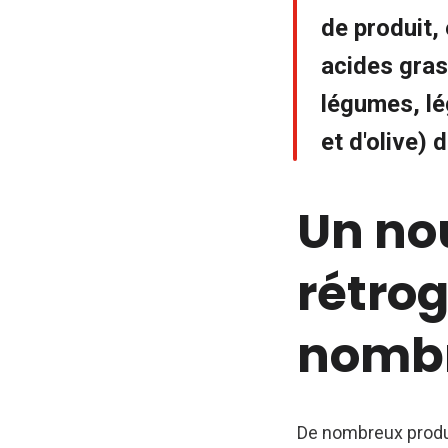
de produit,
acides gras 
légumes, lé
et d'olive) 
Un no
rétrog
nombr
De nombreux produit