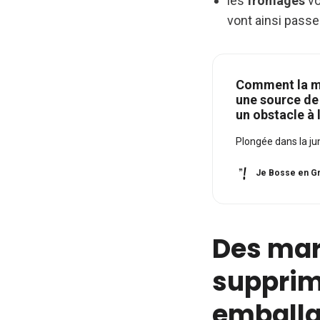
les
fromages
vo
vont ainsi passe
Comment la mu
une source de
un obstacle à 
Plongée dans la ju
Je Bosse en Gr
Des mar
supprime
emball