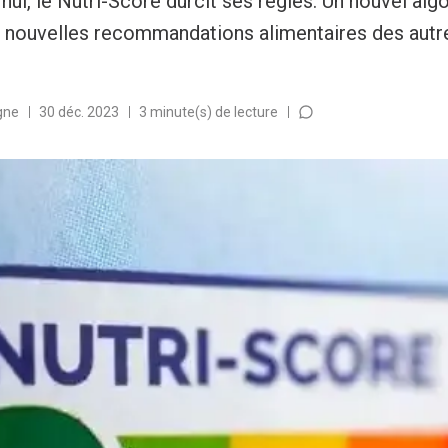
d'hui, le Nutri-Score durcit ses règles. Un nouvel al
es nouvelles recommandations alimentaires des autr
gne
30 déc. 2023
3 minute(s) de lecture