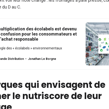
nt voir leur note changé : les fromages à pâte pressé, 
r du D au C.
ltiplication des écolabels est devenu
 confusion pour les consommateurs et
l’achat responsable
ngle des « écolabels » environnementaux
ande Distribution
Jonathan Le Borgne
ques qui envisagent de
r le nutriscore de leur
age