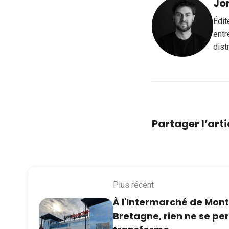
Jo
Édit
entr
dist
Partager l’arti
Plus récent
À l'Intermarché de Mo
Bretagne, rien ne se per