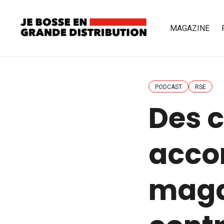
MAGAZINE
PODCAST
RSE
Des 
acco
magas