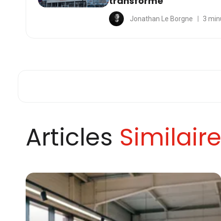
transforme
Jonathan Le Borgne
3 min
Articles
Similair