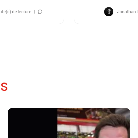
ute(s) de lecture
Jonathan 
es