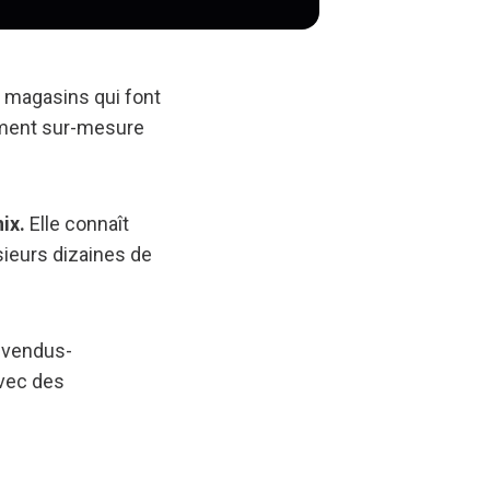
es magasins qui font
ement sur-mesure
ix.
Elle connaît
sieurs dizaines de
invendus-
vec des