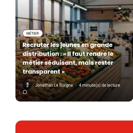
MÉTIER
Recruter les jeunes en grande
distribution : « Il faut rendre le
métier séduisant, mais rester
transparent »
Jonathan Le Borgne
4 minute(s) de lecture