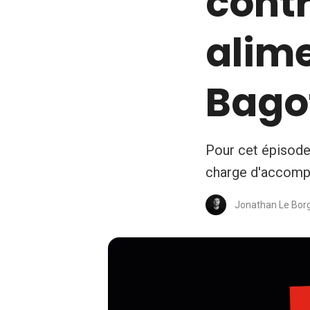
contr
alime
Bago
Pour cet épisode
charge d'accompag
Jonathan Le Bor