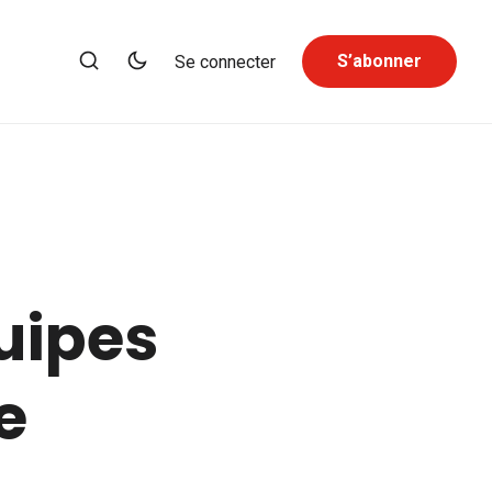
S’abonner
Se connecter
uipes
e