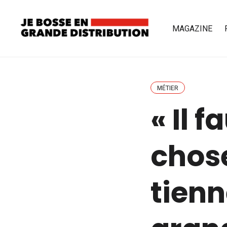
MAGAZINE
MÉTIER
« Il f
chos
tienn