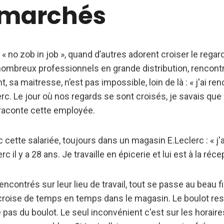
rmarchés
 « no zob in job », quand d’autres adorent croiser le regar
 nombreux professionnels en grande distribution, rencontr
, sa maitresse, n’est pas impossible, loin de là : « j'ai r
c. Le jour où nos regards se sont croisés, je savais que c’
raconte cette employée.
cette salariée, toujours dans un magasin E.Leclerc : « j
c il y a 28 ans. Je travaille en épicerie et lui est à la réce
ncontrés sur leur lieu de travail, tout se passe au beau fix
croise de temps en temps dans le magasin. Le boulot rest
 pas du boulot. Le seul inconvénient c'est sur les horaire