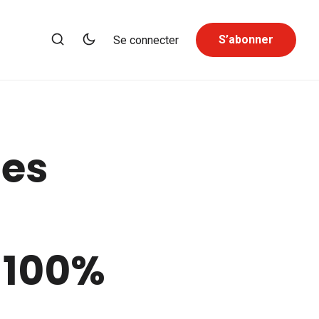
S’abonner
Se connecter
des
 100%