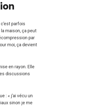
sion
c’est parfois
à la maison, ça peut
décompression par
pour moi, ça devient
mise en rayon. Elle
 les discussions
 : « j’ai vécu un
rciaux sinon je me