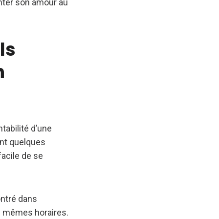
enter son amour au
ls
n
tabilité d’une
ant quelques
facile de se
ontré dans
es mêmes horaires.