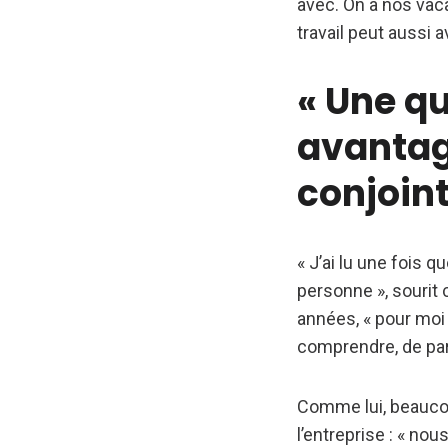
avec. On a nos vaca
travail peut aussi 
« Une qu
avantag
conjoint
« J’ai lu une fois 
personne », sourit
années, « pour moi c
comprendre, de parl
Comme lui, beaucou
l’entreprise : « no