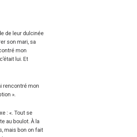
de de leur dulcinée
er son mari, sa
encontré mon
était lui. Et
'ai rencontré mon
ption ».
e : «. Tout se
e au boulot. À la
s, mais bon on fait