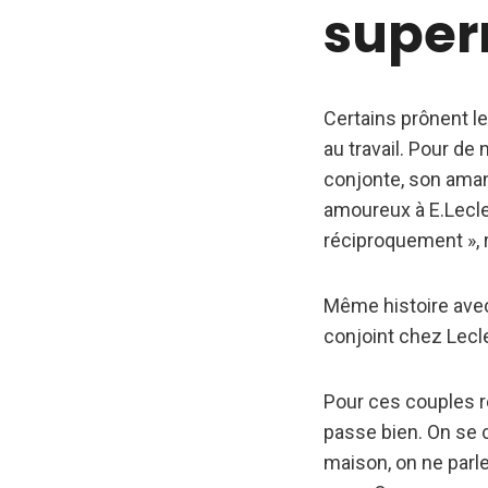
supe
Certains prônent le
au travail. Pour de
conjonte, son amant
amoureux à E.Lecler
réciproquement », 
Même histoire avec 
conjoint chez Lecler
Pour ces couples re
passe bien. On se 
maison, on ne parle