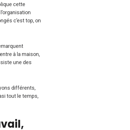
plique cette
l’organisation
ongés c’est top, on
remarquent
rentre à la maison,
insiste une des
yons différents,
si tout le temps,
vail,