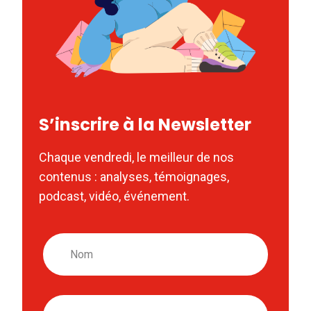
S’inscrire à la Newsletter
Chaque vendredi, le meilleur de nos
contenus : analyses, témoignages,
podcast, vidéo, événement.
Nom
Email