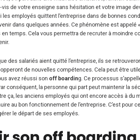
à-vis de votre enseigne sans hésitation et votre image de
si les employés quittent l’entreprise dans de bonnes condi
evenir dans quelques années. Ce phénomène est appelé 
s en temps. Cela vous permettra de recruter à moindre co
enir.
que des salariés aient quitté l’entreprise, ils se retrouver
opperont de nouvelles compétences. Cela peut être util
vous avez réussi son
off boardin
g. Ce processus s’appell
Par conséquent, la personne qui part peut maintenir la séc
tre ça, les anciens employés qui ont encore accès à du m
re au bon fonctionnement de l’entreprise. C’est pour cet
gérer le départ de ses employés.
r son off boarding,