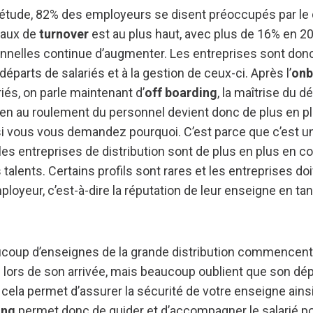
étude, 82% des employeurs se disent préoccupés par le 
 taux de
turnover
est au plus haut, avec plus de 16% en 2
nnelles continue d’augmenter. Les entreprises sont don
éparts de salariés et à la gestion de ceux-ci. Après l’
onb
iés, on parle maintenant d’
off boarding
, la maîtrise du d
en au roulement du personnel devient donc de plus en p
t si vous vous demandez pourquoi. C’est parce que c’est
les entreprises de distribution sont de plus en plus en 
rs talents. Certains profils sont rares et les entreprises 
loyeur, c’est-à-dire la réputation de leur enseigne en tan
coup d’enseignes de la grande distribution commencent
é lors de son arrivée, mais beaucoup oublient que son dép
, cela permet d’assurer la sécurité de votre enseigne ain
ing
permet donc de guider et d’accompagner le salarié p