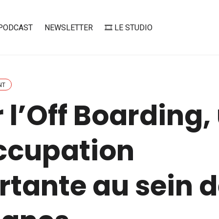
PODCAST
NEWSLETTER
🎞️ LE STUDIO
NT
 l’Off Boarding,
ccupation
tante au sein 