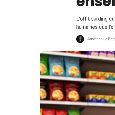
ense
L’off boarding q
humaines que l’en
Jonathan Le Bor