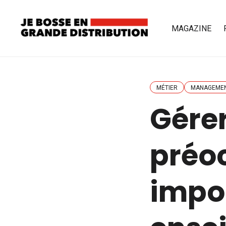
MAGAZINE
MÉTIER
MANAGEME
Gérer
préo
impor