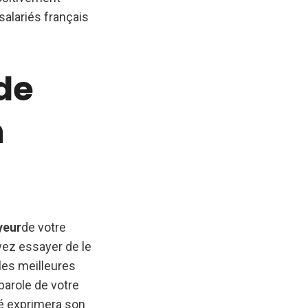
salariés français
de
n
yeur
de votre
vez essayer de le
 les meilleures
parole de votre
rié exprimera son