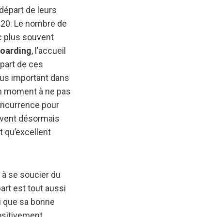
départ de leurs
020. Le nombre de
c plus souvent
oarding
, l’accueil
épart de ces
lus important dans
 un moment à ne pas
concurrence pour
doivent désormais
t qu’excellent
 à se soucier du
art est tout aussi
si que sa bonne
ositivement