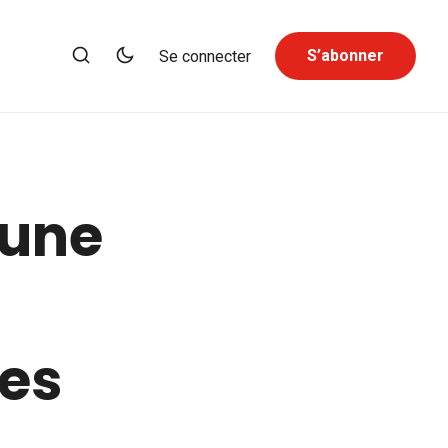
S’abonner
Se connecter
 une
des