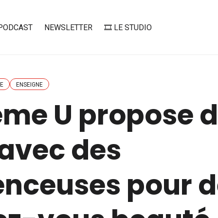
PODCAST
NEWSLETTER
🎞️ LE STUDIO
E
ENSEIGNE
ème U propose 
 avec des
enceuses pour 