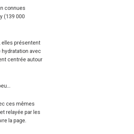
ien connues
y (139 000
 elles présentent
e hydratation avec
ent centrée autour
 peu…
 avec ces mêmes
t relayée par les
re la page.