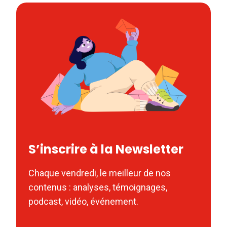
S’inscrire à la Newsletter
Chaque vendredi, le meilleur de nos
contenus : analyses, témoignages,
podcast, vidéo, événement.