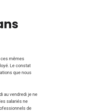
dans
et ces mêmes
ployé. Le constat
mations que nous
ndi au vendredi je ne
les salariés ne
rofessionnels de