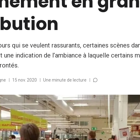
inement en gra
ibution
ours qui se veulent rassurants, certaines scènes da
 une indication de l’ambiance à laquelle certains 
rontés.
gne
15 nov. 2020
Une minute de lecture