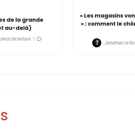
« Les magasins von
es de la grande
» : comment le chô
(et au-delà)
ute(s) de lecture
Jonathan Le Bo
es