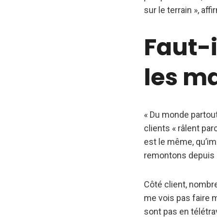
sur le terrain », affi
Faut-i
les m
« Du monde partout
clients « râlent par
est le même, qu’im
remontons depuis
Côté client, nombreu
me vois pas faire m
sont pas en télétr