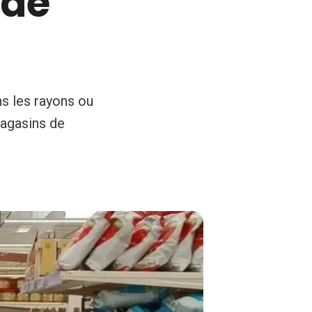
nde
ns les rayons ou
magasins de