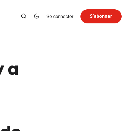
S’abonner
Se connecter
y a