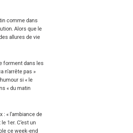
matin comme dans
ution. Alors que le
es allures de vie
e forment dans les
a n’arrête pas »
humour si « le
ns « du matin
 : « l’ambiance de
le 1er. C’est un
pable ce week-end