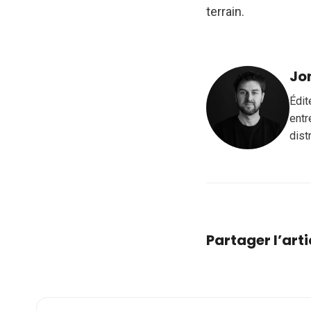
terrain.
Jo
Édit
entr
dist
Partager l’arti