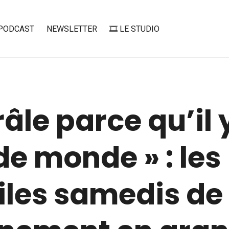
PODCAST
NEWSLETTER
🎞️ LE STUDIO
râle parce qu’il 
de monde » : les
ciles samedis de