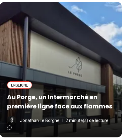
ENSEIGNE
Au Porge, un Intermarché en
première ligne face aux flammes
Jonathan Le Borgne
2 minute(s) de lecture