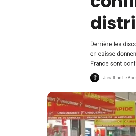
conf
distr
Derrière les disc
en caisse donnent
France sont conf
Jonathan Le Bor