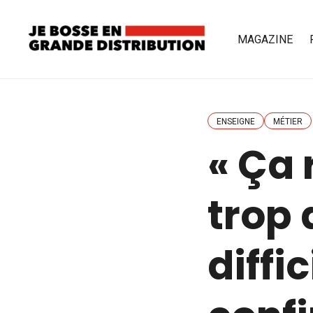
MAGAZINE
ENSEIGNE
MÉTIER
« Ça 
trop 
diffi