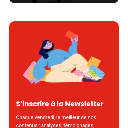
S’inscrire à la Newsletter
Chaque vendredi, le meilleur de nos
contenus : analyses, témoignages,