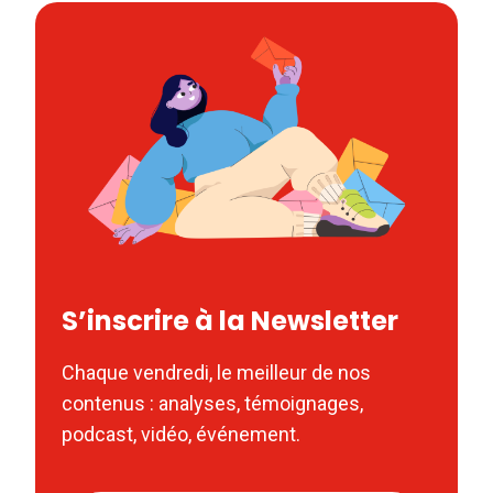
S’inscrire à la Newsletter
Chaque vendredi, le meilleur de nos
contenus : analyses, témoignages,
podcast, vidéo, événement.