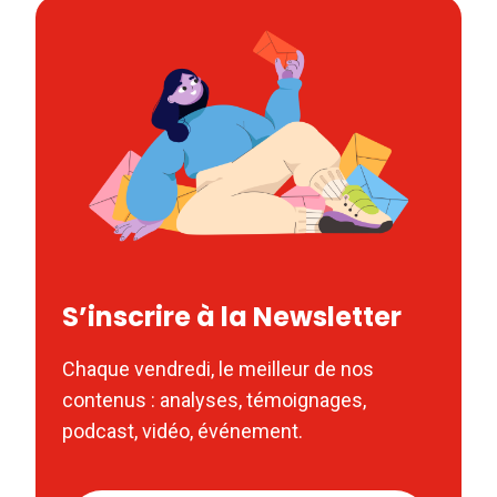
S’inscrire à la Newsletter
Chaque vendredi, le meilleur de nos
contenus : analyses, témoignages,
podcast, vidéo, événement.