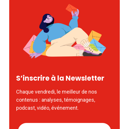
S’inscrire à la Newsletter
Chaque vendredi, le meilleur de nos
contenus : analyses, témoignages,
podcast, vidéo, événement.
Nom