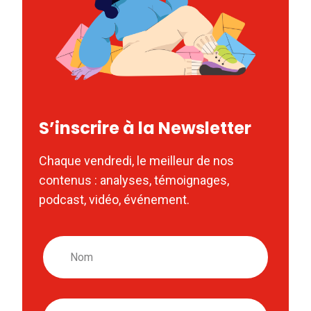
S’inscrire à la Newsletter
Chaque vendredi, le meilleur de nos
contenus : analyses, témoignages,
podcast, vidéo, événement.
Nom
Email