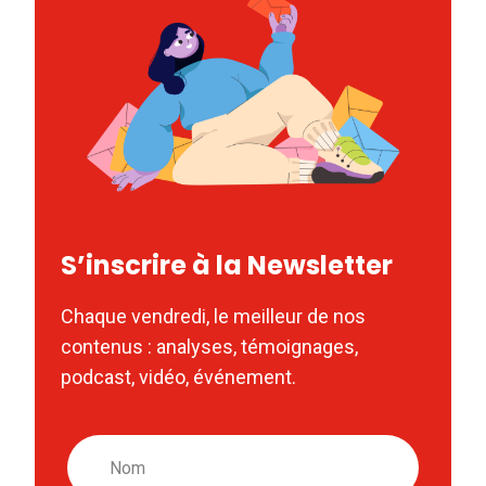
S’inscrire à la Newsletter
Chaque vendredi, le meilleur de nos
contenus : analyses, témoignages,
podcast, vidéo, événement.
Nom