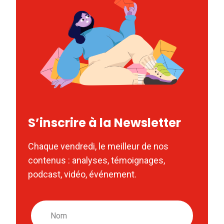
S’inscrire à la Newsletter
Chaque vendredi, le meilleur de nos
contenus : analyses, témoignages,
podcast, vidéo, événement.
Nom