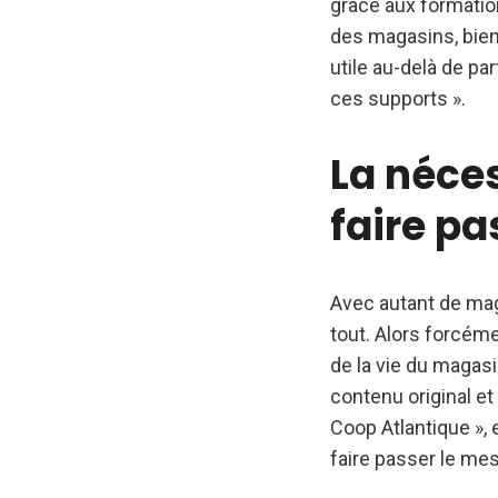
grâce aux formatio
des magasins, bien s
utile au-delà de pa
ces supports ».
La néces
faire pa
Avec autant de mag
tout. Alors forcém
de la vie du magasin
contenu original et
Coop Atlantique », 
faire passer le me