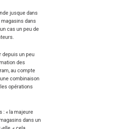
ronde jusque dans
64 magasins dans
 un cas un peu de
ateurs.
r depuis un peu
nimation des
gram, au compte
nt une combinaison
 les opérations
 : « la majeure
 magasins dans un
elle, « cela