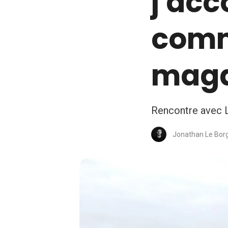
j'ac
comm
maga
Rencontre avec L
Jonathan Le Bor