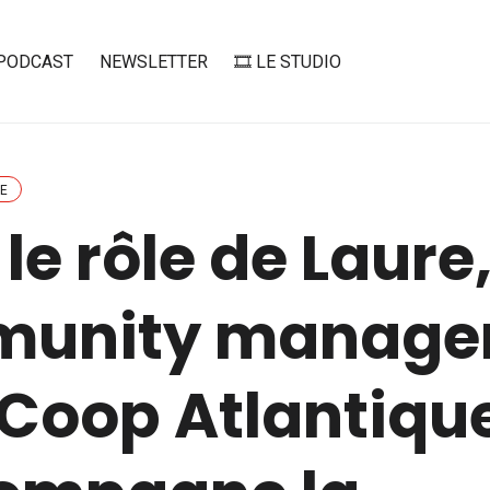
PODCAST
NEWSLETTER
🎞️ LE STUDIO
E
le rôle de Laure
unity manager 
Coop Atlantiqu