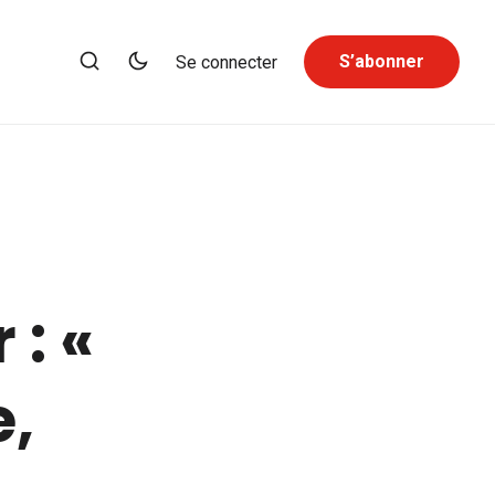
S’abonner
Se connecter
,
: «
e,