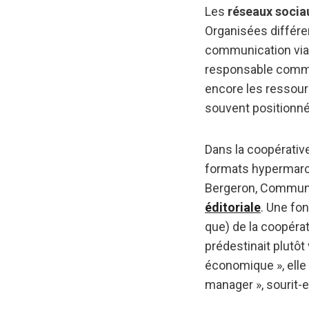
Les
réseaux socia
Organisées différe
communication via 
responsable comm
encore les ressour
souvent positionné
Dans la coopérati
formats hypermarch
Bergeron, Communi
éditoriale
. Une fo
que) de la coopérat
prédestinait plutôt
économique », elle
manager », sourit-el