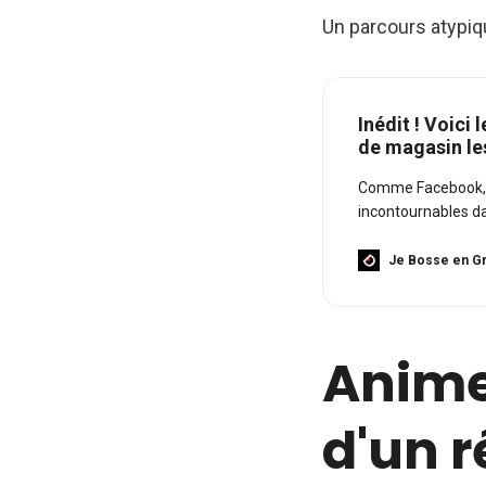
Un parcours atypiq
Inédit ! Voic
de magasin le
Comme Facebook, I
incontournables da
Je Bosse en Gr
Anime
d'un 