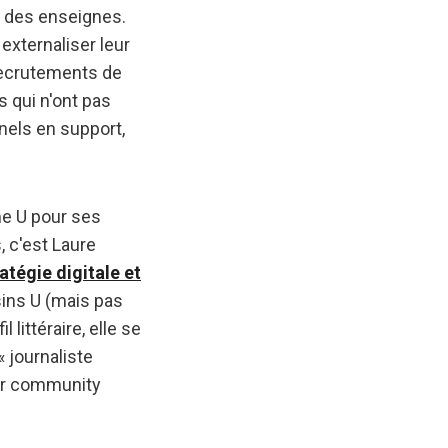
n des enseignes.
externaliser leur
recrutements de
s qui n'ont pas
nels en support,
e U pour ses
 c'est Laure
atégie digitale et
sins U (mais pas
littéraire, elle se
« journaliste
nir community