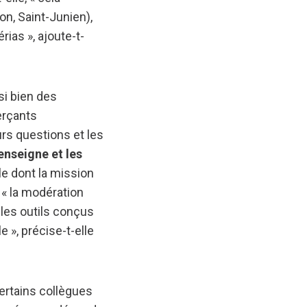
n, Saint-Junien),
ias », ajoute-t-
si bien des
erçants
rs questions et les
'enseigne et les
e dont la mission
 « la modération
les outils conçus
 », précise-t-elle
certains collègues