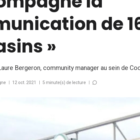
compagne la
unication de 1
sins »
aure Bergeron, community manager au sein de Coo
gne
12 oct. 2021
5 minute(s) de lecture