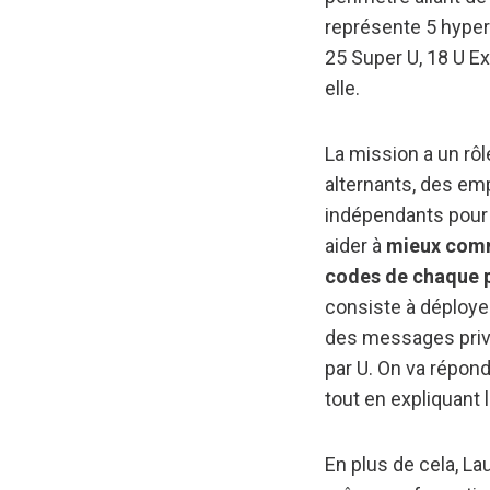
représente 5 hyper
25 Super U, 18 U Ex
elle.
La mission a un rôl
alternants, des em
indépendants pour 
aider à
mieux com
codes de chaque 
consiste à déployer
des messages privé
par U. On va répond
tout en expliquant 
En plus de cela, La