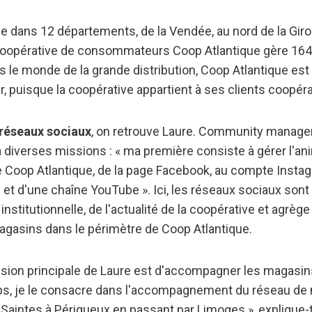
ée dans 12 départements, de la Vendée, au nord de la Gi
la coopérative de consommateurs Coop Atlantique gère 1
s le monde de la grande distribution, Coop Atlantique est
r, puisque la coopérative appartient à ses clients coopér
réseaux sociaux
, on retrouve Laure. Community manage
 a diverses missions : « ma première consiste à gérer l'a
 Coop Atlantique, de la page Facebook, au compte Insta
n et d'une chaîne YouTube ». Ici, les réseaux sociaux so
stitutionnelle, de l'actualité de la coopérative et agrège
magasins dans le périmètre de Coop Atlantique.
ssion principale de Laure est d'accompagner les magasins
ps, je le consacre dans l'accompagnement du réseau de
 Saintes à Périgueux en passant par Limoges », explique-t-