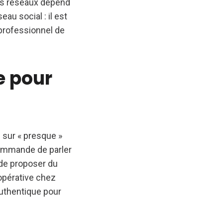
des réseaux dépend
eau social : il est
 professionnel de
e pour
 sur « presque »
commande de parler
 de proposer du
oopérative chez
 authentique pour