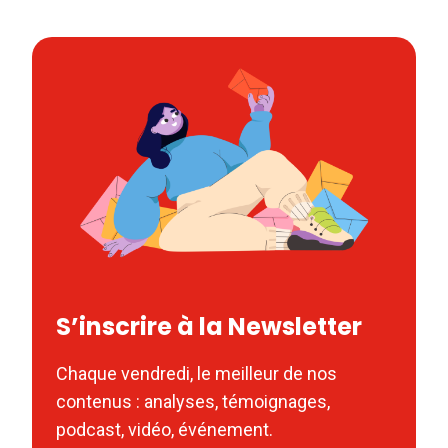
S’inscrire à la Newsletter
Chaque vendredi, le meilleur de nos
contenus : analyses, témoignages,
podcast, vidéo, événement.