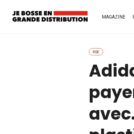
MAGAZINE
RSE
Adid
paye
avec…