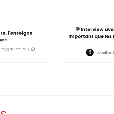
💬 Interview ave
re, l'enseigne
important que les
se »
ute(s) de lecture
Jonathan 
es