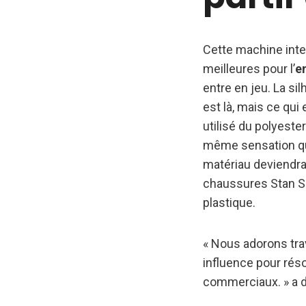
Cette machine inte
meilleures pour l’
e
entre en jeu. La si
est là, mais ce qui 
utilisé du polyeste
même sensation qu
matériau deviendra 
chaussures Stan Sm
plastique.
« Nous adorons trava
influence pour ré
commerciaux. » a dé