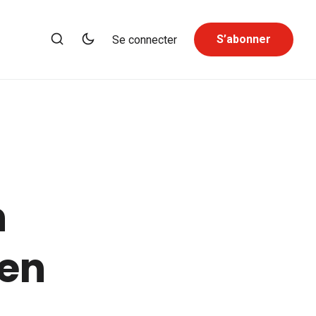
S’abonner
Se connecter
h
 en