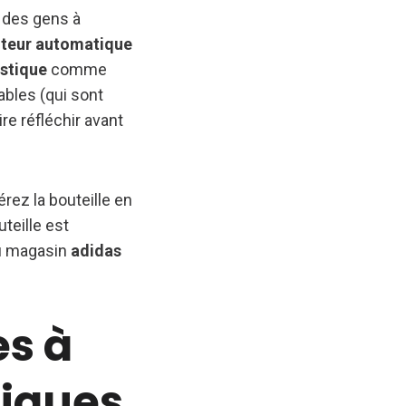
 des gens à
uteur automatique
astique
comme
bles (qui sont
re réfléchir avant
ez la bouteille en
teille est
du magasin
adidas
es à
tiques