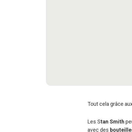
Tout cela grâce au
Les S
tan Smith
peu
avec des
bouteille