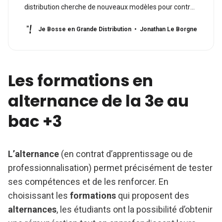
distribution cherche de nouveaux modèles pour contrer
la vague du numérique, les enseignes ne devraient-
elles pas se recentrer sur leur principal atout ? C’est-à-
Je Bosse en Grande Distribution
Jonathan Le Borgne
dire les hommes et les femmes de leurs magasins. Et si
on remettait des
Les formations en
alternance de la 3e au
bac +3
L’alternance
(en contrat d’apprentissage ou de
professionnalisation) permet précisément de tester
ses compétences et de les renforcer. En
choisissant les
formations
qui proposent des
alternances
, les étudiants ont la possibilité d’obtenir