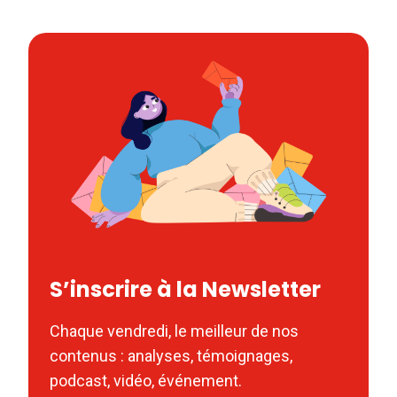
S’inscrire à la Newsletter
Chaque vendredi, le meilleur de nos
contenus : analyses, témoignages,
podcast, vidéo, événement.