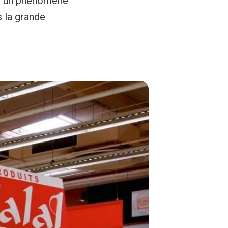
us un phénomène
 la grande