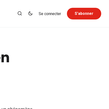
S’abonner
Se connecter
en