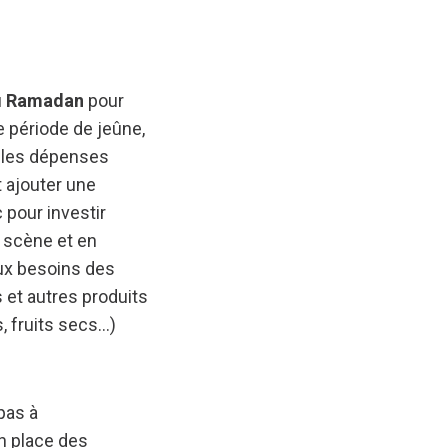
u
Ramadan
pour
e période de jeûne,
e les dépenses
 ajouter une
 pour investir
 scène et en
ux besoins des
 et autres produits
, fruits secs…)
pas à
n place des