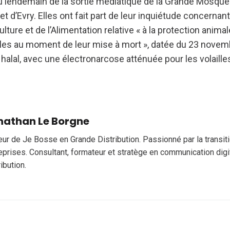
u lendemain de la sortie médiatique de la Grande Mosquée
et d’Evry. Elles ont fait part de leur inquiétude concernan
culture et de l’Alimentation relative « à la protection anim
illes au moment de leur mise à mort », datée du 23 novem
 halal, avec une électronarcose atténuée pour les volailles, 
nathan Le Borgne
eur de Je Bosse en Grande Distribution. Passionné par la transi
eprises. Consultant, formateur et stratège en communication digi
ribution.