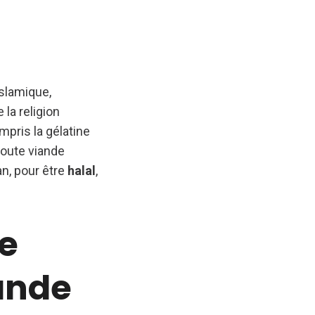
islamique,
 la religion
pris la gélatine
toute viande
an, pour être
halal
,
e
ande