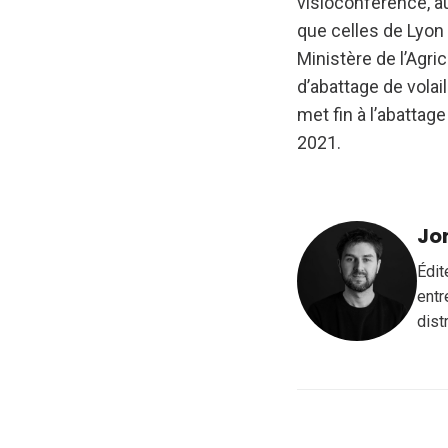
visioconférence, a
que celles de Lyon 
Ministère de l’Agri
d’abattage de vola
met fin à l’abattage
2021.
Jo
Édit
entr
dist