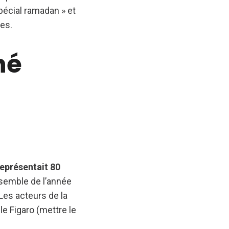
pécial ramadan » et
les.
hé
représentait 80
ensemble de l’année
Les acteurs de la
e Figaro (mettre le